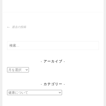
投
過去の投稿
稿
ナ
ビ
検
ゲ
索:
ー
シ
アーカイブ
ョ
ア
ン
ー
カ
カテゴリー
イ
カ
ブ
テ
ゴ