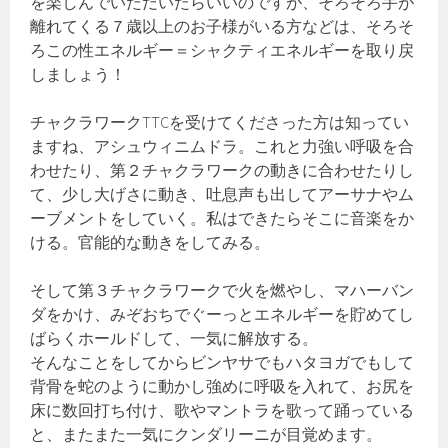
を楽しんでいただいたらいいのですが、そろそろ手が
離れてくる７歳以上のお子様がいる方などは、そろそ
ろこの性エネルギー＝シャクティエネルギーを取り戻
しましょう！
チャクラワークTTCを受けてくださった方は知ってい
ますね、アシュウィニムドラ。これと力強い呼吸を合
わせたり、第２チャクラワークの動きに合わせたりし
て、少し大げさに動き、吐息声も出してアーサナやム
ーブメントをしていく。私はできたらそこに音楽をか
ける。官能的な動きをしてみる。
そして第３チャクラワークで火を燃やし、マハーバン
ダをかけ、みぞおちでぐーっとエネルギーを貯めてし
ばらくホールドして、一気に解放する。
そんなことをしてからビンヤサでもハタヨガでもして
背骨を蛇のように動かし強めに呼吸を入れて、お尻を
床に数回打ち付け、歌やマントラを歌って踊っている
と、またまた一気にクンダリーニが目覚めます。