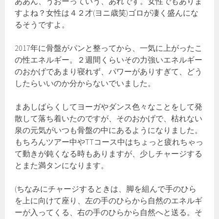
ああん、うおーっていう、あれです。女性でもありま
すよね？女性は４２才(ヨニ歳笑)ゴロが凄く盛んにな
るそうですよ。
2017年に骨盤がパンと整ってから、一気に上がったこ
の性エネルギー。２週間くらいその力強いエネルギー
のおかげであまり寝れず、パワーがありすぎて、どう
したらいいのか分からないでいました。
まあしばらくしてヨーガやダンス色々なことをして発
散して落ち着いたのですが、そのおかげで、枯れない
泉の元気がいつも骨盤の中にあるようになりました。
もちろんツアー中やTTコース中はちょっと疲れちゃっ
て動きが鈍くなる時もありますが、少しチャージする
とまた満タンになります。
(ちなみにチャージするときは、脚を組んで手のひら
を上に向けて座り、左の手のひらから自然のエネルギ
ーが入ってくる、右の手のひらから自然へと送る。そ