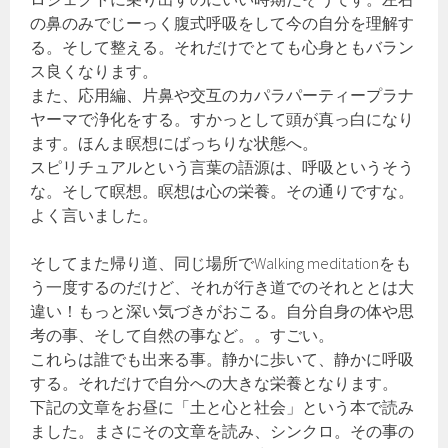
の鼻のみでじーっく腹式呼吸をして今の自分を理解す
る。そして整える。それだけでとても心身ともバラン
ス良くなります。
また、応用編、片鼻や交互のカパラパーティープラナ
ヤーマで浄化をする。すかっとして頭が真っ白になり
ます。ほんま瞑想にばっちりな状態へ。
スピリチュアルという言葉の語源は、呼吸というそう
な。そして瞑想。瞑想は心の栄養。その通りですな。
よく言いました。
そしてまた帰り道、同じ場所でWalking meditationをも
う一度するのだけど、それが行き道でのそれととは大
違い！もっと深い気づきがおこる。自分自身の体や思
考の事、そして自然の事など。。すごい。
これらは誰でも出来る事。静かに歩いて、静かに呼吸
する。それだけで自分への大きな栄養となります。
下記の文章をお昼に「土と心と社会」という本で読み
ました。まさにその文章を読み、シンクロ。その事の