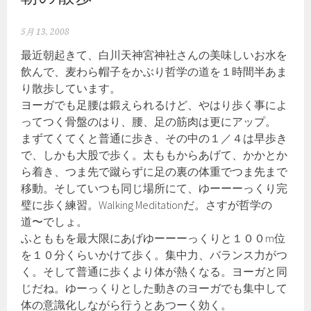
5月 13, 2008
最近朝起きて、白川天神宮神社さんの美味しいお水を
飲んで、麦わら帽子をかぶり哲学の道を１時間半あま
り散歩しています。
ヨーガでも足腰は鍛えられるけど、やはり歩く事によ
ってつく骨盤のはり、腰、足の筋肉は更にアップ。
まずてくてくと普通に歩き、その中の１／４は早歩き
で、しかも大股で歩く。太ももからあげて、かかとか
ら着き、つま先で蹴らずに足の裏の体重でつま先まで
移動。そしていつも同じ場所にて、ゆーーーっくり完
璧に歩く練習。Walking Meditationだ。さすが哲学の
道〜でしょ。
ふとももを最大限にあげゆーーーっくりと１００m位
を１０分くらいかけて歩く。集中力、バランス力がつ
く。そして普通に歩くより体が熱くなる。ヨーガと同
じだね。ゆーっくりとした動きのヨーガでも集中して
体の意識化しながら行うとあつーく効く。