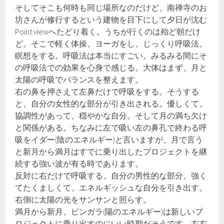
そしてそこも何時も同じ場所なのだけど、南禅寺のお
坊さんが修行するという建物を目下にして夕日が沈む
Point viewへたどり着く。うちが行くのは殆ど朝だけ
ど。そこで軽く体操、ヨーガをし、じっくり呼吸法、
瞑想をする。呼吸法は本当にすごい。みるみる間にそ
の呼吸法での効果を心身で感じる。大体はまず、月と
太陽の呼吸でバランスを整えます。
右の鼻を押さえて左鼻だけで呼吸をする。そうする
と、自分の女性的な部分が引き出される。優しくて、
協調性があって、穏やかな自分。そして月の満ち欠け
と関係がある。ちなみに左で吸い左の鼻孔で終わる呼
吸をイダー(陰のエネルギー)と言いますが、月で言う
と新月から満月はすでに乗り出したプロジェクトを継
続する強い波が有る時であります。
反対に右だけで呼吸する、自分の男性的な部分、強く
てたくましくて、エネルギッシュな自分を引き出す。
右側に太陽の光をサンサンと照らす。
満月から新月、ピンガラ(陽のエネルギー)は新しいプ
ロジェクトに乗り出すのにいい時期だそうです。左右