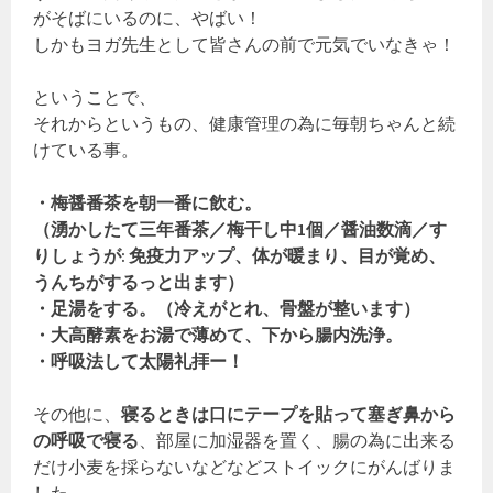
がそばにいるのに、やばい！
しかもヨガ先生として皆さんの前で元気でいなきゃ！
ということで、
それからというもの、健康管理の為に毎朝ちゃんと続
けている事。
・梅醤番茶を朝一番に飲む。
（湧かしたて三年番茶／梅干し中1個／醤油数滴／す
りしょうが: 免疫力アップ、体が暖まり、目が覚め、
うんちがするっと出ます）
・足湯をする。（冷えがとれ、骨盤が整います）
・大高酵素をお湯で薄めて、下から腸内洗浄。
・呼吸法して太陽礼拝ー！
その他に、
寝るときは口にテープを貼って塞ぎ鼻から
の呼吸で寝る
、部屋に加湿器を置く、腸の為に出来る
だけ小麦を採らないなどなどストイックにがんばりま
した。