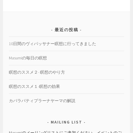
リ
ー
最近の投稿
10日間のヴィパッサナー瞑想に行ってきました
Masumiの毎日の瞑想
瞑想のススメ２- 瞑想のやり方
瞑想のススメ１-瞑想の効果
カパラパティプラーナヤーマの解説
MAILING LIST
Masumiのメーリングリストにご参加ください。イベントのご