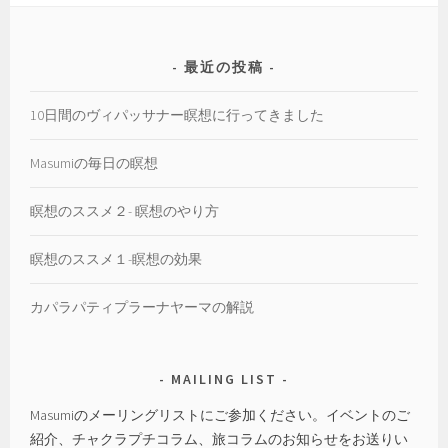
リ
ー
最近の投稿
10日間のヴィパッサナー瞑想に行ってきました
Masumiの毎日の瞑想
瞑想のススメ２- 瞑想のやり方
瞑想のススメ１-瞑想の効果
カパラパティプラーナヤーマの解説
MAILING LIST
Masumiのメーリングリストにご参加ください。イベントのご
紹介、チャクラプチコラム、旅コラムのお知らせをお送りい