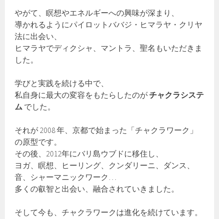
やがて、瞑想やエネルギーへの興味が深まり、
導かれるようにパイロットババジ・ヒマラヤ・クリヤ
法に出会い、
ヒマラヤでディクシャ、マントラ、聖名もいただきま
した。
学びと実践を続ける中で、
私自身に最大の変容をもたらしたのが
チャクラシステ
ム
でした。
それが 2008 年、京都で始まった「チャクラワーク」
の原型です。
その後、2012年にバリ島ウブドに移住し、
ヨガ、瞑想、ヒーリング、クンダリーニ、ダンス、
音、シャーマニックワーク…
多くの叡智と出会い、融合されていきました。
そして今も、チャクラワークは進化を続けています。