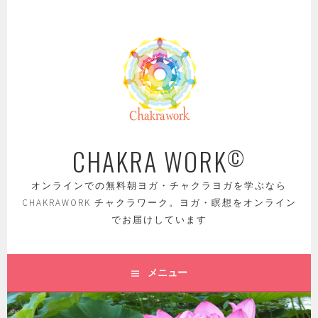
コ
ン
テ
ン
ツ
へ
ス
キ
ッ
CHAKRA WORK
©
プ
オンラインでの無料朝ヨガ・チャクラヨガを学ぶなら
CHAKRAWORK チャクラワーク。ヨガ・瞑想をオンライン
でお届けしています
メニュー