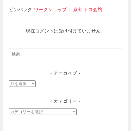
ピンバック:
ワークショップ ｜ 京都 トコ会館
現在コメントは受け付けていません。
検
索:
アーカイブ
ア
ー
カ
カテゴリー
イ
カ
ブ
テ
ゴ