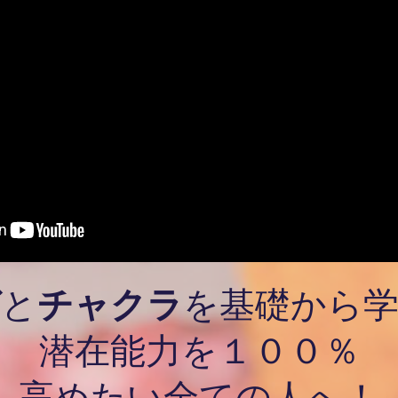
ガ
と
チャクラ
を基礎から
潜在能力を１００％
高めたい全ての人へ！