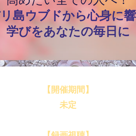
バリ島ウブドから心身に響
学びをあなたの毎日に
【開催期間】
未定
【録画視聴】