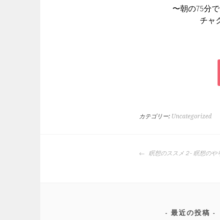
〜朝の75分
チャク
カテゴリー:
Uncategorized
投
瞑想のススメ２- 瞑想のや
稿
ナ
ビ
ゲ
ー
最近の投稿