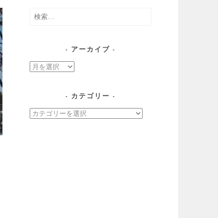
検
索:
アーカイブ
ア
ー
カ
カテゴリー
イ
カ
ブ
テ
ゴ
リ
ー