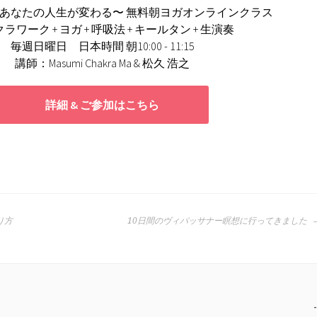
であなたの人生が変わる〜
無料朝ヨガオンラインクラス
ラワーク + ヨガ + 呼吸法 + キールタン + 生演奏
毎週日曜日 日本時間 朝10:00 - 11:15
講師：Masumi Chakra Ma & 松久 浩之
詳細 & ご参加はこちら
り方
10日間のヴィパッサナー瞑想に行ってきました