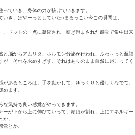
整っていき、身体の力が抜けていきます。
ていき、ぼやーっとしていた○まるっこい今この瞬間は、
・、ドットの一点に凝縮され、研ぎ澄まされた感覚で集中出来
然と脳からアムリタ、ホルモン分泌が行われ、ふわ～っと至福
すが、それを求めすぎず、それはありのまま自然に起こってく
。
感があるところは、手を動かして、ゆっくりと優しくなでて、
緩めます。
ろな気持ち良い感覚がやってきます。
ナーが下から上に伸びていって、頭頂が割れ、上にエネルギー
とか、
感覚とか。