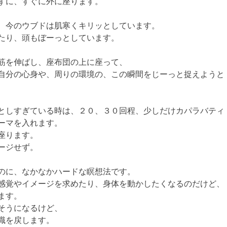
ずに、すぐに外に座ります。
、今のウブドは肌寒くキリッとしています。
たり、頭もぼーっとしています。
筋を伸ばし、座布団の上に座って、
自分の心身や、周りの環境の、この瞬間をじーっと捉えようと
としすぎている時は、２０、３０回程、少しだけカパラバティ
ーマを入れます。
座ります。
ージせず。
のに、なかなかハードな瞑想法です。
感覚やイメージを求めたり、身体を動かしたくなるのだけど、
ます。
そうになるけど、
識を戻します。