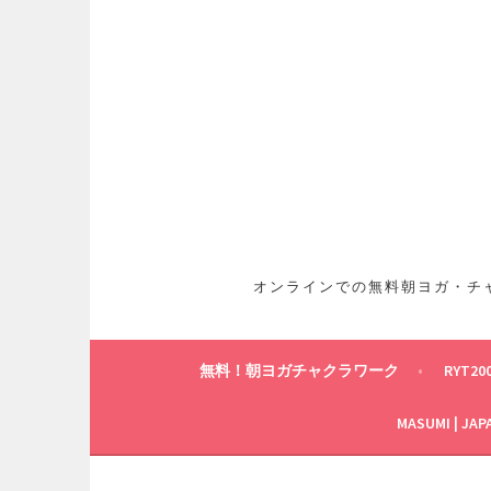
コ
ン
テ
ン
ツ
へ
ス
キ
ッ
プ
オンラインでの無料朝ヨガ・チャ
無料！朝ヨガチャクラワーク
RYT20
MASUMI | JAP