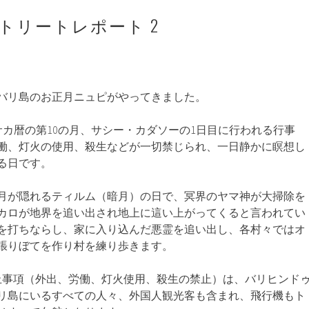
CHリトリートレポート 2
バリ島のお正月ニュピがやってきました。
は、サカ暦の第10の月、サシー・カダソーの1日目に行われる行事
働、灯火の使用、殺生などが一切禁じられ、一日静かに瞑想し
る日です。
月が隠れるティルム（暗月）の日で、冥界のヤマ神が大掃除を
カロが地界を追い出され地上に這い上がってくると言われてい
を打ちならし、家に入り込んだ悪霊を追い出し、各村々ではオ
張りぼてを作り村を練り歩きます。
止事項（外出、労働、灯火使用、殺生の禁止）は、バリヒンド
リ島にいるすべての人々、外国人観光客も含まれ、飛行機もト