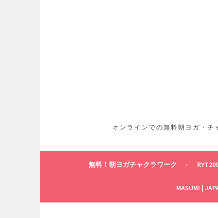
コ
ン
テ
ン
ツ
へ
ス
キ
ッ
プ
オンラインでの無料朝ヨガ・チャ
無料！朝ヨガチャクラワーク
RYT20
MASUMI | JAP