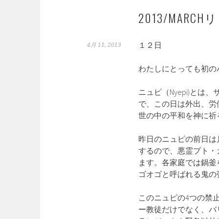
2013/MAR
１２日
4月 11, 2013
わたしにとっても初の
ニュピ（Nyepi)と
で、この日は外出、労
世の中の平和を神に祈
昨日のニュピの前日は
するので、悪霊プト・
ます。各家庭では鍋釜
ゴオゴと呼ばれる鬼の
このニュピの4つの禁
ー教徒だけでなく、バ