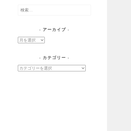
検
索:
アーカイブ
ア
ー
カ
カテゴリー
イ
カ
ブ
テ
ゴ
リ
ー
ゥ