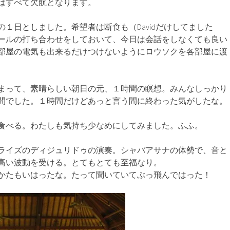
はすべて欠航となります。
１日としました。希望者は断食も（Davidだけしてました
ールの打ち合わせをしておいて、今日は会話をしなくても良い
部屋の電気も出来るだけつけないようにロウソクを各部屋に渡
まって、素晴らしい朝日の元、１時間の瞑想。みんなしっかり
間でした。１時間だけどあっと言う間に終わった気がしたな。
食べる。わたしも気持ち少なめにしてみました。ふふ。
ライズのディジュリドゥの演奏。シャバアサナの体勢で、音と
高い波動を受ける。とてもとても至福なり。
かたもいはったな。たって聞いていてぶっ飛んではった！