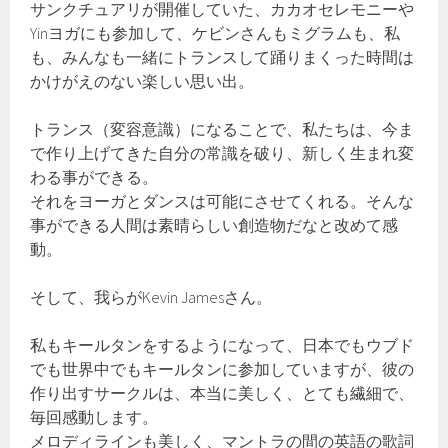
サンクチュアリが開催していた、カカオセレモニーや
Yinヨガにも参加して、ケビンさんもミグラムも、私
も、みんなも一緒にトランスして踊りまくった時間は
かけがえのない楽しい思い出。
トランス（変容意識）になることで、私たちは、今ま
で作り上げてきた自分の常識を破り、新しく生まれ変
わる事ができる。
それをヨーガとダンスは可能にさせてくれる。そんな
事ができる人間は素晴らしい創造物だなと改めて感
動。
そして、我らがKevin Jamesさん。
私もキールタンをするようになって、日本でもウブド
でも世界中でもキールタンに参加していますが、彼の
作り出すサークルは、本当に美しく、とても繊細で、
毎回感動します。
メロディラインも美しく、マントラの間の英語の歌詞