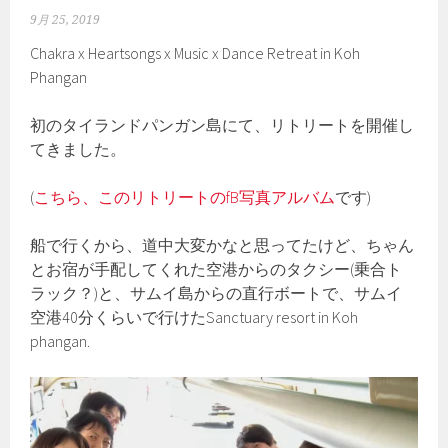
9月 25, 2019
Chakra x Heartsongs x Music x Dance Retreat in Koh
Phangan
初のタイランドパンガン島にて、リトリートを開催し
てきました。
(
こちら、このリトリートのfB写真アルバム
です)
船で行くから、道中大変かなと思ってたけど、ちゃん
とお宿が手配してくれた空港からのタクシー(乗合ト
ラック？)と、サムイ島からの直行ボートで、サムイ
空港40分くらいで行けたSanctuary resort in Koh
phangan.