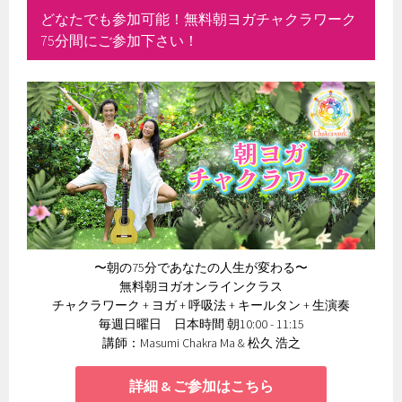
どなたでも参加可能！無料朝ヨガチャクラワーク
75分間にご参加下さい！
〜朝の75分であなたの人生が変わる〜
無料朝ヨガオンラインクラス
チャクラワーク + ヨガ + 呼吸法 + キールタン + 生演奏
毎週日曜日 日本時間 朝10:00 - 11:15
講師：Masumi Chakra Ma & 松久 浩之
詳細 & ご参加はこちら