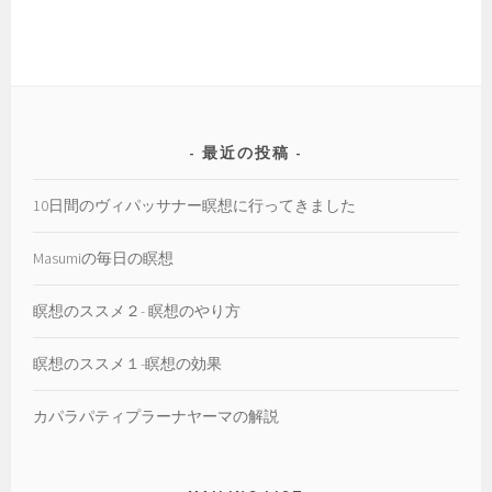
テ
ゴ
リ
ー
最近の投稿
10日間のヴィパッサナー瞑想に行ってきました
Masumiの毎日の瞑想
瞑想のススメ２- 瞑想のやり方
瞑想のススメ１-瞑想の効果
カパラパティプラーナヤーマの解説