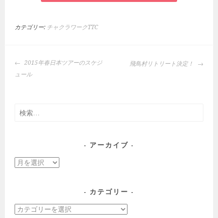
カテゴリー:
チャクラワークTTC
投
2015年春日本ツアーのスケジ
飛鳥村リトリート決定！
稿
ュール
ナ
ビ
ゲ
検
ー
索:
シ
ョ
アーカイブ
ン
ア
ー
カ
カテゴリー
イ
カ
ブ