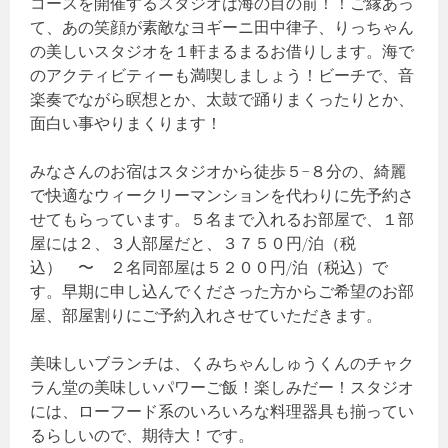
コースを開催するスタジオは海の目の前！！ご縁あっ
て、あの笑顔が素敵なヨギーニ田中律子、りっちゃん
の美しいスタジオを１軒まるまるお借りします。海で
のアクティビティーも満喫しましょう！ビーチで、音
楽奏でながら瞑想とか、太鼓で踊りまくったりとか、
面白い事やりまくります！
みなさんのお宿はスタジオから徒歩５−８分の、綺麗
で快適なウィークリーマンションを代わりに先予約さ
せてもらっています。５名まで入れるお部屋で、１部
屋には２、３人部屋だと、３７５０円/泊（税
込） 〜 ２名同部屋は５２００円/泊（税込）で
す。早期に申し込んでくださった方からご希望のお部
屋、部屋割りにご予約入れさせていただきます。
美味しいブランチは、くみちゃんしゅうくんのチャク
ラん堂の美味しいパワーご飯！楽しみだー！スタジオ
には、ローフード系のいろいろな料理器具も揃ってい
るらしいので、期待大！です。