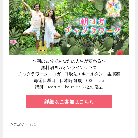
〜朝の75分であなたの人生が変わる〜
無料朝ヨガオンラインクラス
チャクラワーク + ヨガ + 呼吸法 + キールタン + 生演奏
毎週日曜日 日本時間 朝10:00 - 11:15
講師：Masumi Chakra Ma & 松久 浩之
詳細 & ご参加はこちら
カテゴリー:
TTC