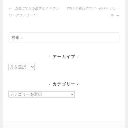
投
山梨にてヨガ哲学とチャクラ
2015年春日本ツアーのスケジュー
稿
ワークリトリート！
ル
ナ
ビ
ゲ
検
ー
索:
シ
ョ
アーカイブ
ン
ア
ー
カ
カテゴリー
イ
カ
ブ
テ
ゴ
リ
ー