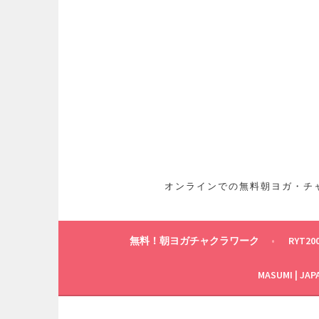
コ
ン
テ
ン
ツ
へ
ス
キ
ッ
プ
オンラインでの無料朝ヨガ・チャ
無料！朝ヨガチャクラワーク
RYT20
MASUMI | JAP