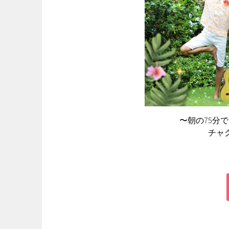
〜朝の75分
チャク