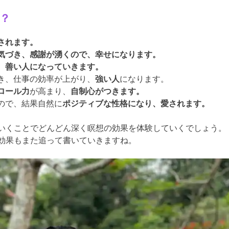
？
されます。
気づき、感謝が湧くので、幸せになります。
、
善い人になっていきます。
き、仕事の効率が上がり、
強い人
になります。
ロール力
が高まり、
自制心がつきます。
くので、結果自然に
ポジティブな性格になり、愛されます。
いくことでどんどん深く瞑想の効果を体験していくでしょう。
効果もまた追って書いていきますね。