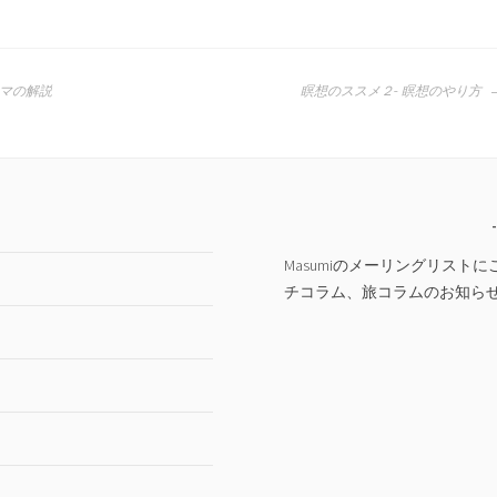
マの解説
瞑想のススメ２- 瞑想のやり方
Masumiのメーリングリス
チコラム、旅コラムのお知ら