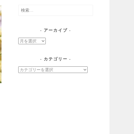
検
索:
アーカイブ
ア
ー
カ
カテゴリー
イ
カ
ブ
テ
ゴ
リ
ー