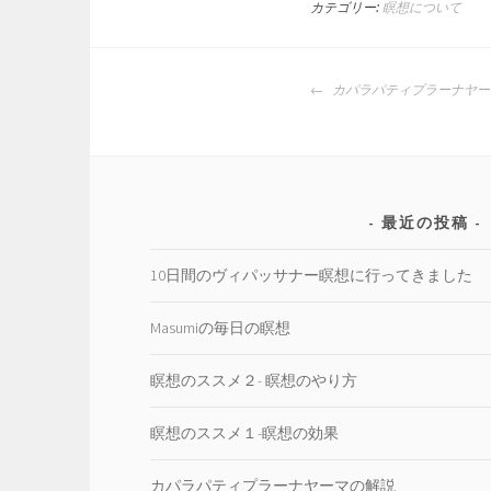
カテゴリー:
瞑想について
投
カパラパティプラーナヤー
稿
ナ
ビ
ゲ
ー
最近の投稿
シ
ョ
10日間のヴィパッサナー瞑想に行ってきました
ン
Masumiの毎日の瞑想
瞑想のススメ２- 瞑想のやり方
瞑想のススメ１-瞑想の効果
カパラパティプラーナヤーマの解説