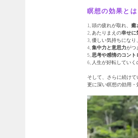
瞑想の効果とは
1, 頭の疲れが取れ、
癒
2, あたりまえの
幸せに
3, 優しい気持ちになり
4,
集中力と意思力
がつ
5,
思考や感情のコント
6, 人生が好転してい
そして、さらに続けて
更に深い瞑想の効用・