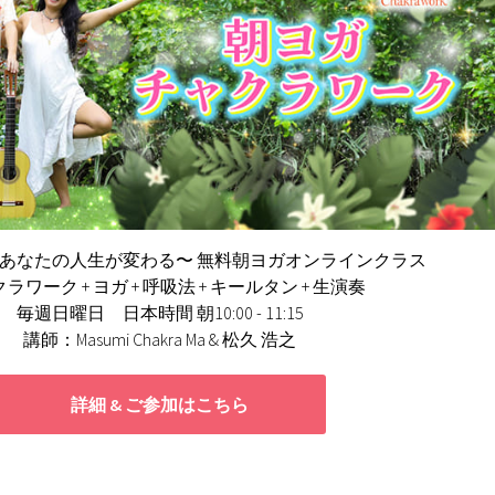
であなたの人生が変わる〜
無料朝ヨガオンラインクラス
ラワーク + ヨガ + 呼吸法 + キールタン + 生演奏
毎週日曜日 日本時間 朝10:00 - 11:15
講師：Masumi Chakra Ma & 松久 浩之
詳細 & ご参加はこちら