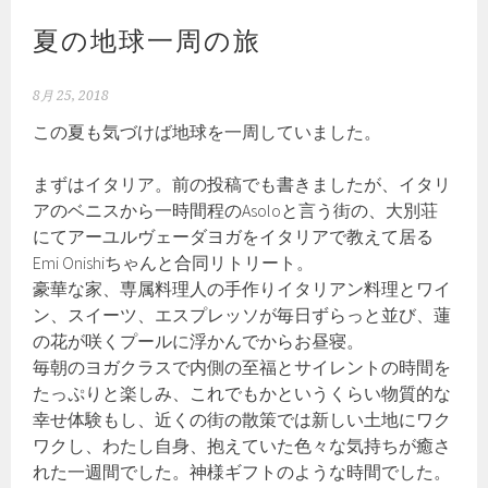
夏の地球一周の旅
8月 25, 2018
この夏も気づけば地球を一周していました。
まずはイタリア。前の投稿でも書きましたが、イタリ
アのベニスから一時間程のAsoloと言う街の、大別荘
にてアーユルヴェーダヨガをイタリアで教えて居る
Emi Onishiちゃんと合同リトリート。
豪華な家、専属料理人の手作りイタリアン料理とワイ
ン、スイーツ、エスプレッソが毎日ずらっと並び、蓮
の花が咲くプールに浮かんでからお昼寝。
毎朝のヨガクラスで内側の至福とサイレントの時間を
たっぷりと楽しみ、これでもかというくらい物質的な
幸せ体験もし、近くの街の散策では新しい土地にワク
ワクし、わたし自身、抱えていた色々な気持ちが癒さ
れた一週間でした。神様ギフトのような時間でした。