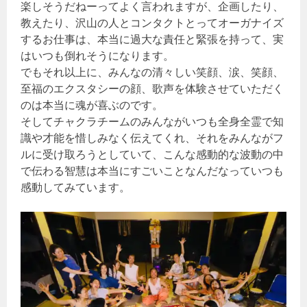
楽しそうだねーってよく言われますが、企画したり、
教えたり、沢山の人とコンタクトとってオーガナイズ
するお仕事は、本当に過大な責任と緊張を持って、実
はいつも倒れそうになります。
でもそれ以上に、みんなの清々しい笑顔、涙、笑顔、
至福のエクスタシーの顔、歌声を体験させていただく
のは本当に魂が喜ぶのです。
そしてチャクラチームのみんながいつも全身全霊で知
識や才能を惜しみなく伝えてくれ、それをみんながフ
ルに受け取ろうとしていて、こんな感動的な波動の中
で伝わる智慧は本当にすごいことなんだなっていつも
感動してみています。