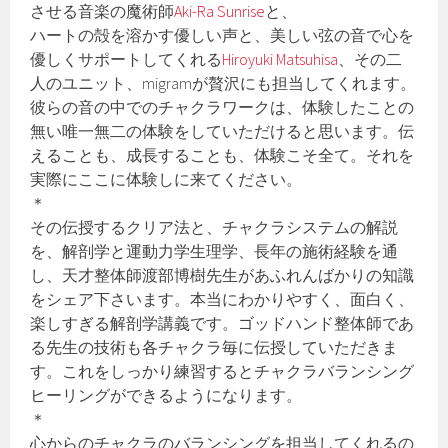
させる音楽の魔術師
Aki-Ra Sunrise
と、
ハートの殻を溶かす優しい声と、美しい弦の音で心を
優しくサポートしてくれる
Hiroyuki Matsuhisa
、その二
人のユニット、migramが贅沢にも担当してくれます。
彼らの音の中でのチャクラワークは、体験したことの
無い唯一無二の体験をしていただけると思います。伝
えることも、成長することも、体験こそ全て。それを
実際にここに体験しに来てください。
＊
その伝授するクリア法と、チャクラシステムの解説
を、解剖学と運動力学生理学、長年の施術経験を通
し、天才整体師渡部博樹先生があふれんばかりの知識
をシェア下さいます。本当にわかりやすく、面白く、
楽しすぎる解剖学講義です。ゴッドハンド整体師であ
る先生の技術も各チャクラ毎に伝授していただきま
す。これをしっかり練習するとチャクラバランシング
ヒーリングができるようになります。
＊
心からのチャクラのバランシングを担当してくれるの