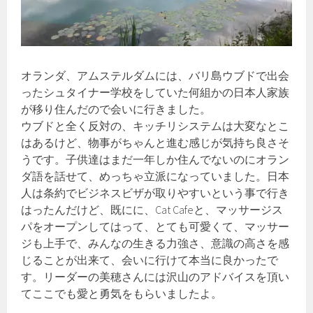
オランダ、アムステルダムには、バリ島ウブドで出会
ったシュタイナー学校をしていた何組かの日本人家族
が移り住んだので会いに行きました。
ウブドと全く反対の、キッチリシステムは大変なとこ
はあるけど、物事がちゃんと進む感じが気持ち良さそ
うです。子供達はまだ一年しか住んでないのにオラン
ダ語を話せて、めっちゃ立派になっていました。日本
人は条約でビジネスビザが取りやすいという事で行き
はったんだけど、既にに、Cat Cafeと、マッサージス
パをオープンしてはって、とても可愛くて、マッサー
ジも上手で、みんなの生きる力強さ、意識の高さを感
じることが出来て、会いに行けて本当に良かったで
す。リーダーの美穂さんには沢山のアドバイスを頂い
てここでも愛と勇気をもらいましたよ。