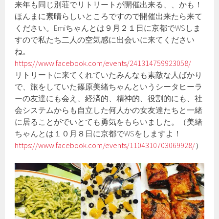
来年も同じ別荘でリトリートが開催出来る、、かも！
ほんまに素晴らしいところですので開催出来たら来て
ください。Emiちゃんとは９月２１日に京都でWSしま
すので私たち二人の空気感に出会いに来てください
ね。
https://www.facebook.com/events/241314759923058/
リトリートに来てくれていたみんなも素敵な人ばかり
で、旅をしていた篠原美緒ちゃんというシータヒーラ
ーの友達にも会え、経済的、精神的、役割的にも、社
会システムからも自立した何人かの女友達たちと一緒
に居ることがでいとても勇気をもらいました。（美緒
ちゃんとは１０月８日に京都でWSをしますよ！
https://www.facebook.com/events/1104310703069928/
）