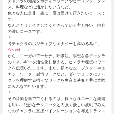
チャクラの知識をボディーワークやヒーリング、ダン
ス、料理などに活かしたい方など、
色々な方に是非一生に一度は受けて頂きたいコースで
す。
なんどもリテイクしてくださっている方も多い、内容
の濃いコースです。
＊
各チャクラのポジティブなエナジーを高める為に、
Masumi Lacoste
から、ヨーガのアーサナ、呼吸法、瞑想を各チャクラ
のエネルギーを活性化し整える、ヒマラヤ秘伝のワー
クを伝授いたします。また、様々なムーブメントやエ
ナジーワーク、感情ワークなど、ダイナミックにチャ
クラを理解する様々なワークを生音楽演奏と共に実際
にみんなで行います。
＊
その音楽を奏でてくれるのは、様々なユニークな楽器
を用い、絶妙なテクニックと力強く優しい波動でみん
なのチャクラに直接バイブレーションを与えトランス