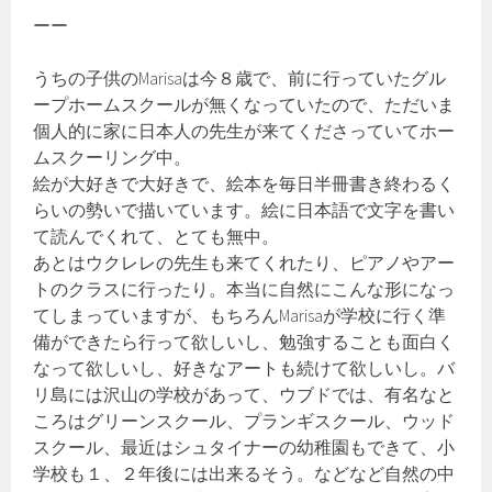
ーー
うちの子供のMarisaは今８歳で、前に行っていたグル
ープホームスクールが無くなっていたので、ただいま
個人的に家に日本人の先生が来てくださっていてホー
ムスクーリング中。
絵が大好きで大好きで、絵本を毎日半冊書き終わるく
らいの勢いで描いています。絵に日本語で文字を書い
て読んでくれて、とても無中。
あとはウクレレの先生も来てくれたり、ピアノやアー
トのクラスに行ったり。本当に自然にこんな形になっ
てしまっていますが、もちろんMarisaが学校に行く準
備ができたら行って欲しいし、勉強することも面白く
なって欲しいし、好きなアートも続けて欲しいし。バ
リ島には沢山の学校があって、ウブドでは、有名なと
ころはグリーンスクール、プランギスクール、ウッド
スクール、最近はシュタイナーの幼稚園もできて、小
学校も１、２年後には出来るそう。などなど自然の中