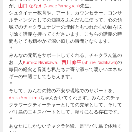
が、
山口 ななえ (Nanae Yamaguchi)
先生。
シュタイナー教育や、アート、カウンセラー、コンサ
ルティングとしての知識をふんだんに使って、心の領
域でのチャクラエナジーの理解ともつれた心の癖を取
り除く講義を持ってくださいます。こちらの講義の時
間もとても穏やかで深い癒しの時間となります。
＊
みんなの元気をサポートしてくれる、チャクラん堂の
お二人
Kumiko Nishikawa
、
西川 修平 (Shuhei Nishikawa)
の
毎日の軽食と音楽も私たちに寄り添って暖かいエネル
ギーの中過ごしてもらえます。
＊
そして、みんなの旅の不安や現地でのサポートを、
Azusa Morishima
ちゃんがいてくれます。みんなのチャ
クラワークティーチャーとしての先輩として、そして
バリ島のエキスパートとして、頼りになる存在です。
＊
あなたにしかないチャクラ体験、是非バリ島で体験く