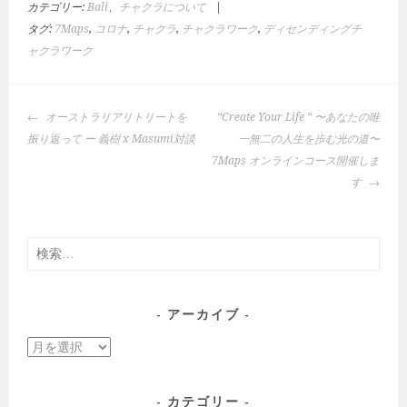
カテゴリー:
Bali
、
チャクラについて
|
タグ:
7Maps
,
コロナ
,
チャクラ
,
チャクラワーク
,
ディセンディングチ
ャクラワーク
投
オーストラリアリトリートを
“Create Your Life “ 〜あなたの唯
稿
振り返って ー 義樹 x Masumi対談
一無二の人生を歩む光の道〜
ナ
7Maps オンラインコース開催しま
ビ
す
ゲ
ー
シ
検
ョ
索:
ン
アーカイブ
ア
ー
カ
カテゴリー