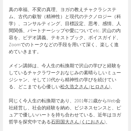
真の幸福、不変の真理、ヨガの教えチャクラシステ
ム、古代の叡智（精神性）と現代のテクノロジー（科
学）、コンサルティング、目標設定、思考、感情、人
間関係、パートナーシップや愛についてetc.. 沢山の内
容を、ビデオ講義、テキストブック、ボイスガイド、
Zoomでのトークなどの手段を用いて深く、楽しく進
めていきます。
メイン講師は、今人生の転換期で沢山の学びと経験を
しているチャクラワークおなじみの素晴らしいミュー
ジシャン、そして10代から精神性の学びを続けてい
る、どこまでも心優しい
松久浩之さん (ヒロさん)
、
同じく今人生の転換期であり、2001年21歳からWeb会
社経営し、社会的経験を納め、ビジネスセンスと、ピ
ュアで優しいハートを持ち合わせている、近年はヨガ
哲学を探究中である
石田国大さん (くにおさん)
、