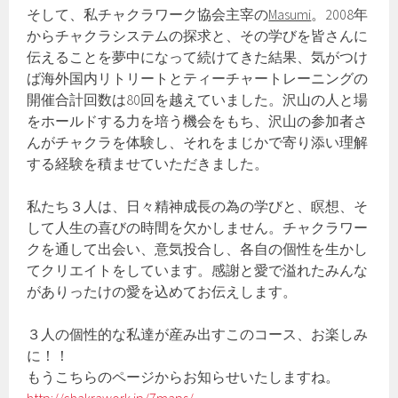
そして、私チャクラワーク協会主宰の
Masumi
。2008年
からチャクラシステムの探求と、その学びを皆さんに
伝えることを夢中になって続けてきた結果、気がつけ
ば海外国内リトリートとティーチャートレーニングの
開催合計回数は80回を越えていました。沢山の人と場
をホールドする力を培う機会をもち、沢山の参加者さ
んがチャクラを体験し、それをまじかで寄り添い理解
する経験を積ませていただきました。
私たち３人は、日々精神成長の為の学びと、瞑想、そ
して人生の喜びの時間を欠かしません。チャクラワー
クを通して出会い、意気投合し、各自の個性を生かし
てクリエイトをしています。感謝と愛で溢れたみんな
がありったけの愛を込めてお伝えします。
３人の個性的な私達が産み出すこのコース、お楽しみ
に！！
もうこちらのページからお知らせいたしますね。