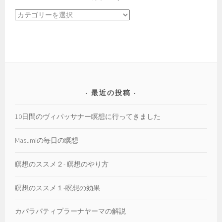
イ
カ
ブ
テ
ゴ
リ
ー
最近の投稿
10日間のヴィパッサナー瞑想に行ってきました
Masumiの毎日の瞑想
瞑想のススメ２- 瞑想のやり方
瞑想のススメ１-瞑想の効果
カパラパティプラーナヤーマの解説