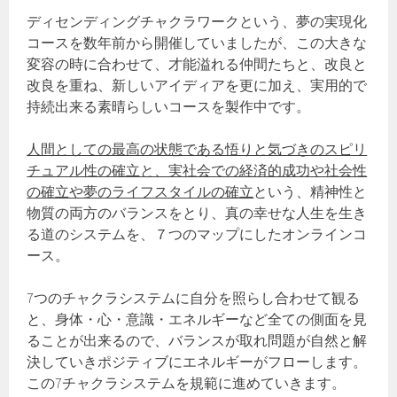
ディセンディングチャクラワークという、夢の実現化
コースを数年前から開催していましたが、この大きな
変容の時に合わせて、才能溢れる仲間たちと、改良と
改良を重ね、新しいアイディアを更に加え、実用的で
持続出来る素晴らしいコースを製作中です。
人間としての最高の状態である悟りと気づきのスピリ
チュアル性の確立と、実社会での経済的成功や社会性
の確立や夢のライフスタイルの確立
という、精神性と
物質の両方のバランスをとり、真の幸せな人生を生き
る道のシステムを、７つのマップにしたオンラインコ
ース。
7つのチャクラシステムに自分を照らし合わせて観る
と、身体・心・意識・エネルギーなど全ての側面を見
ることが出来るので、バランスが取れ問題が自然と解
決していきポジティブにエネルギーがフローします。
この7チャクラシステムを規範に進めていきます。