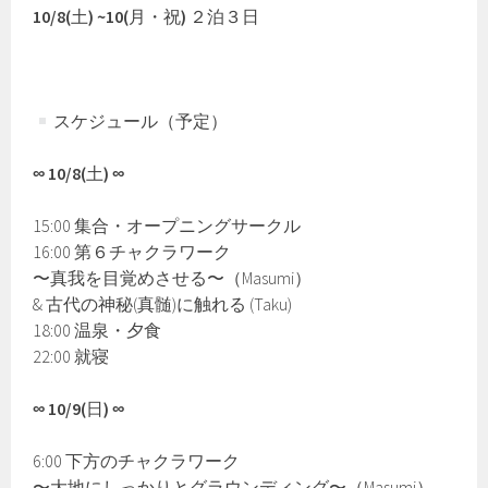
10/8(
土
) ~10(
月・祝
)
２泊３日
スケジュール（予定）
∞ 10/8(
土
) ∞
15:00 集合・オープニングサークル
16:00 第６チャクラワーク
〜真我を目覚めさせる〜（Masumi）
& 古代の神秘(真髄)に触れる (Taku)
18:00 温泉・夕食
22:00 就寝
∞ 10/9(
日
) ∞
6:00 下方のチャクラワーク
〜大地にしっかりとグラウンディング〜（Masumi）