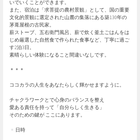
いでいくことができます。
また、宿泊は「求菩提の農村景観」として、国の重要
文化的景観に選定された山麓の集落にある築130年の
茅葺屋根の古民家。
薪ストーブ、五右衛門風呂、薪で炊く釜土ごはんをは
じめ厳選した自然食で作られた食事など、丁寧に過ご
す2泊3日。
素晴らしい体験になること間違いなしです。
＊＊＊
ココカラの人生をあなたらしく輝かせますように。
チャクラワークとで心身のバランスを整え
愛ある責任を持って「自分らしく生きる」
そのための鍵が ここにあります。
日時