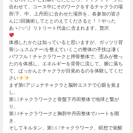
合わせて、コース中にそのワークをするチャクラの場
所(下、中、上丹田)に合わせた場所を、各参加の皆さ
んに3回施術してととのえてくださると！！やった
あヽ(^o^)丿リトリート代金に含まれます。贅沢
体感したかたは知っていると思いますが、ガッツリ背
骨(シュスムナー)を整えていくこの整体の手技は凄く
パワフル！チャクラワークと押骨整体で、歪みが整っ
たのを体感し、エネルギーを背骨に流して、腑に落ち
て、ぱっかんとチャクラが目覚めるのを体験してくだ
さい
まず第6アジュナチャクラと脳幹エステで心眼を覚ま
し、
第1.2チャクラワークと骨盤下丹田整体で地球と繋が
り、
第3.4チャクラワークと胸郭中丹田整体でハートを開
き、
そしてキルタン、第5.6.7チャクラワーク、瞑想で覚醒