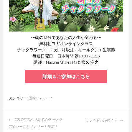
〜朝の75分であなたの人生が変わる〜
無料朝ヨガオンラインクラス
チャクラワーク + ヨガ + 呼吸法 + キールタン + 生演奏
毎週日曜日 日本時間 朝10:00 - 11:15
講師：Masumi Chakra Ma & 松久 浩之
詳細 & ご参加はこちら
カテゴリー:
国内リトリート
投
2017年のバリ島でのチャクラ
サットサン沖縄！！
稿
TTCコースとリトリート決定！