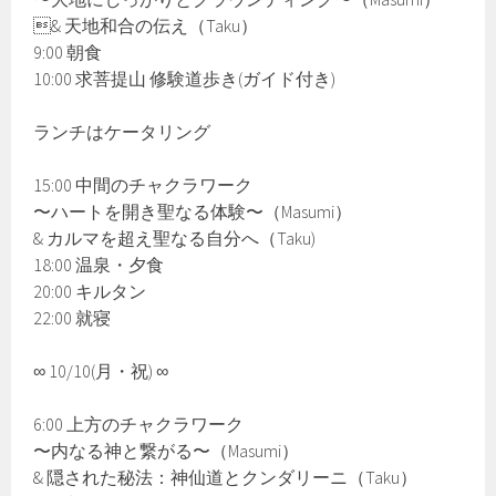
& 天地和合の伝え（Taku）
9:00 朝食
10:00 求菩提山 修験道歩き(ガイド付き)
ランチはケータリング
15:00 中間のチャクラワーク
〜ハートを開き聖なる体験〜（Masumi）
& カルマを超え聖なる自分へ（Taku)
18:00 温泉・夕食
20:00 キルタン
22:00 就寝
∞ 10/10(月・祝) ∞
6:00 上方のチャクラワーク
〜内なる神と繋がる〜（Masumi）
& 隠された秘法：神仙道とクンダリーニ（Taku）