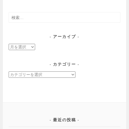
ナ
ビ
ゲ
検
ー
索:
シ
ョ
アーカイブ
ン
ア
ー
カ
カテゴリー
イ
カ
ブ
テ
ゴ
リ
ー
最近の投稿