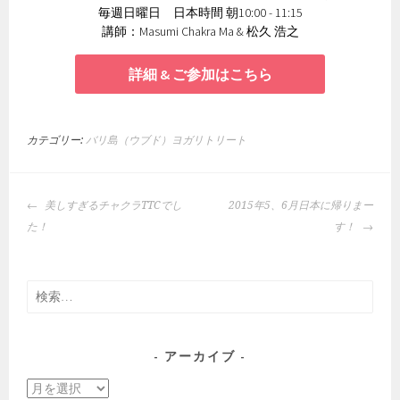
毎週日曜日 日本時間 朝10:00 - 11:15
講師：Masumi Chakra Ma & 松久 浩之
詳細 & ご参加はこちら
カテゴリー:
バリ島（ウブド）ヨガリトリート
投
美しすぎるチャクラTTCでし
2015年5、6月日本に帰りまー
稿
た！
す！
ナ
ビ
ゲ
検
ー
索:
シ
ョ
アーカイブ
ン
ア