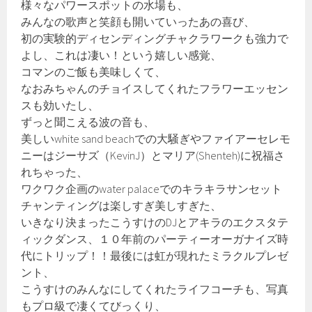
様々なパワースポットの水場も、
みんなの歌声と笑顔も開いていったあの喜び、
初の実験的ディセンディングチャクラワークも強力で
よし、これは凄い！という嬉しい感覚、
コマンのご飯も美味しくて、
なおみちゃんのチョイスしてくれたフラワーエッセン
スも効いたし、
ずっと聞こえる波の音も、
美しいwhite sand beachでの大騒ぎやファイアーセレモ
ニーはジーサズ（KevinJ）とマリア(Shenteh)に祝福さ
れちゃった、
ワクワク企画のwater palaceでのキラキラサンセット
チャンティングは楽しすぎ美しすぎた、
いきなり決まったこうすけのDJとアキラのエクスタテ
ィックダンス、１０年前のパーティーオーガナイズ時
代にトリップ！！最後には虹が現れたミラクルプレゼ
ント、
こうすけのみんなにしてくれたライフコーチも、写真
もプロ級で凄くてびっくり、