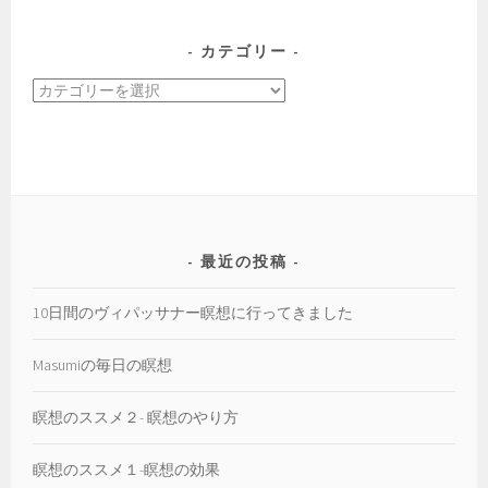
ー
カ
カテゴリー
イ
カ
ブ
テ
ゴ
リ
ー
最近の投稿
10日間のヴィパッサナー瞑想に行ってきました
Masumiの毎日の瞑想
瞑想のススメ２- 瞑想のやり方
瞑想のススメ１-瞑想の効果