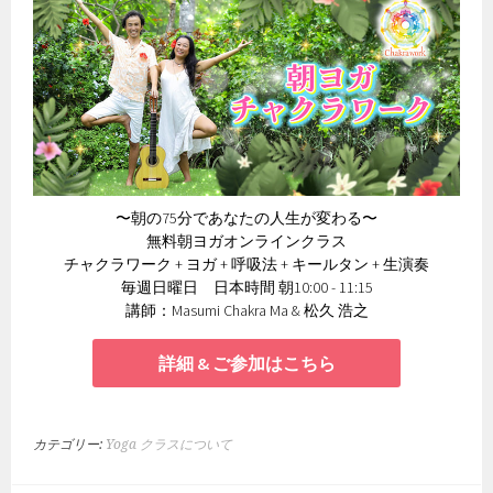
〜朝の75分であなたの人生が変わる〜
無料朝ヨガオンラインクラス
チャクラワーク + ヨガ + 呼吸法 + キールタン + 生演奏
毎週日曜日 日本時間 朝10:00 - 11:15
講師：Masumi Chakra Ma & 松久 浩之
詳細 & ご参加はこちら
カテゴリー:
Yoga クラスについて