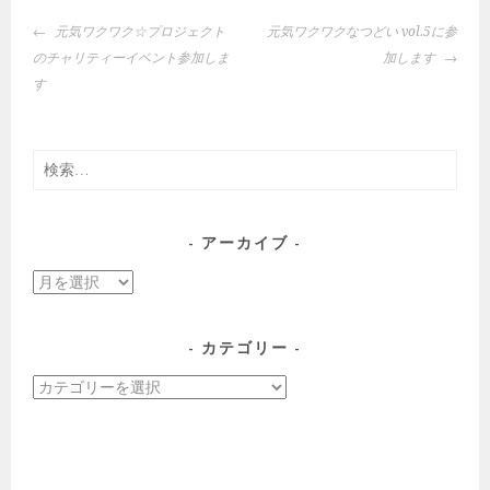
投
元気ワクワク☆プロジェクト
元気ワクワクなつどい vol.5に参
稿
のチャリティーイベント参加しま
加します
ナ
す
ビ
ゲ
ー
検
シ
索:
ョ
ン
アーカイブ
ア
ー
カ
カテゴリー
イ
カ
ブ
テ
ゴ
リ