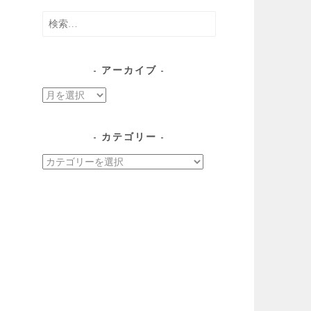
検
索:
アーカイブ
ア
ー
カ
カテゴリー
イ
カ
ブ
テ
ゴ
リ
ー