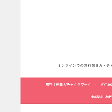
コ
ン
テ
ン
ツ
へ
ス
キ
ッ
プ
オンラインでの無料朝ヨガ・チャ
無料！朝ヨガチャクラワーク
RYT20
MASUMI | JAP