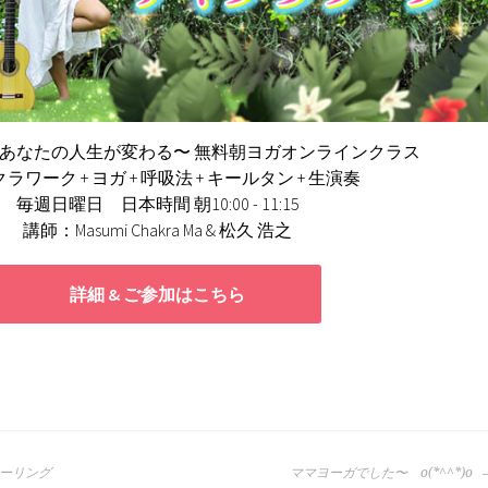
であなたの人生が変わる〜
無料朝ヨガオンラインクラス
ラワーク + ヨガ + 呼吸法 + キールタン + 生演奏
毎週日曜日 日本時間 朝10:00 - 11:15
講師：Masumi Chakra Ma & 松久 浩之
詳細 & ご参加はこちら
ーリング
ママヨーガでした〜 o(*^^*)o