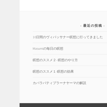
稿
ナ
ビ
ゲ
ー
最近の投稿
シ
ョ
10日間のヴィパッサナー瞑想に行ってきました
ン
Masumiの毎日の瞑想
瞑想のススメ２- 瞑想のやり方
瞑想のススメ１-瞑想の効果
カパラパティプラーナヤーマの解説