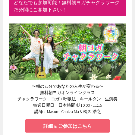
どなたでも参加可能！無料朝ヨガチャクラワーク
75分間にご参加下さい！
〜朝の75分であなたの人生が変わる〜
無料朝ヨガオンラインクラス
チャクラワーク + ヨガ + 呼吸法 + キールタン + 生演奏
毎週日曜日 日本時間 朝10:00 - 11:15
講師：Masumi Chakra Ma & 松久 浩之
詳細 & ご参加はこちら