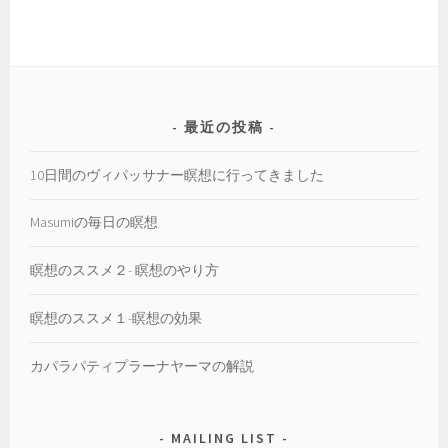
ゴ
リ
ー
最近の投稿
10日間のヴィパッサナー瞑想に行ってきました
Masumiの毎日の瞑想
瞑想のススメ２- 瞑想のやり方
瞑想のススメ１-瞑想の効果
カパラパティプラーナヤーマの解説
MAILING LIST