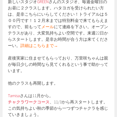
新しいスタジオ
GREEN
さんのスタジオ、毎週金曜日の
お昼に２クラスします。ハタヨガを受けられたい方
は、是非こちらにいらしてください！トライアルは５
００円です！１２月末までは特別料金で来てもらえま
すので、前もって
メール
にて連絡を下さい。オープン
テラスがあり、大変気持ちよい空間です。来週22日か
らスタートします。是非お時間が合う方は来てくださ
ーい。
詳細はこちらまで→
産後実家に住ませてもらっており、万里咲ちゃんは親
が毎日少しの時間なら見てくれるという事で助かって
います。
他のクラスも再開します。
Tamisa
さんは11月から。
チャクラワークコース
、11/3から再スタートします。
この気持ちよい秋の季節から一つずつチャクラを感じ
ていきましょう。