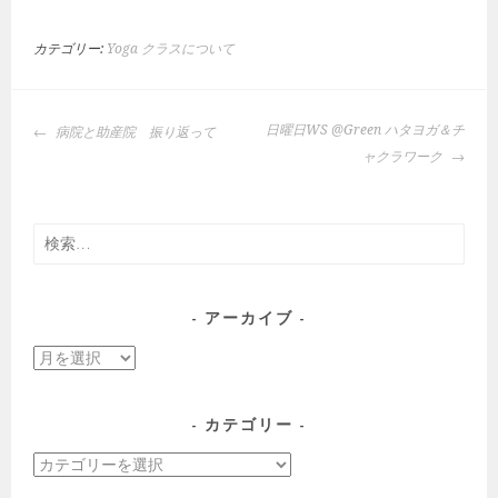
カテゴリー:
Yoga クラスについて
投
日曜日WS @Green ハタヨガ＆チ
病院と助産院 振り返って
稿
ャクラワーク
ナ
ビ
ゲ
検
ー
索:
シ
ョ
アーカイブ
ン
ア
ー
カ
カテゴリー
イ
カ
ブ
テ