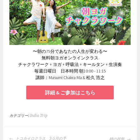
〜朝の75分であなたの人生が変わる〜
無料朝ヨガオンラインクラス
チャクラワーク + ヨガ + 呼吸法 + キールタン + 生演奏
毎週日曜日 日本時間 朝10:00 - 11:15
講師：Masumi Chakra Ma & 松久 浩之
詳細 & ご参加はこちら
カテゴリー:
India Trip
投
トコカイロクラス 3-5月の予
時の祝祭