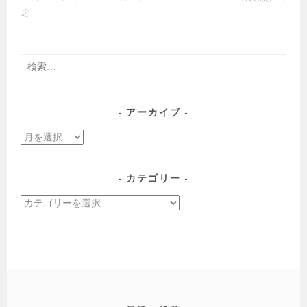
稿
定
ナ
ビ
ゲ
検
ー
索:
シ
ョ
アーカイブ
ン
ア
ー
カ
カテゴリー
イ
カ
ブ
テ
ゴ
リ
ー