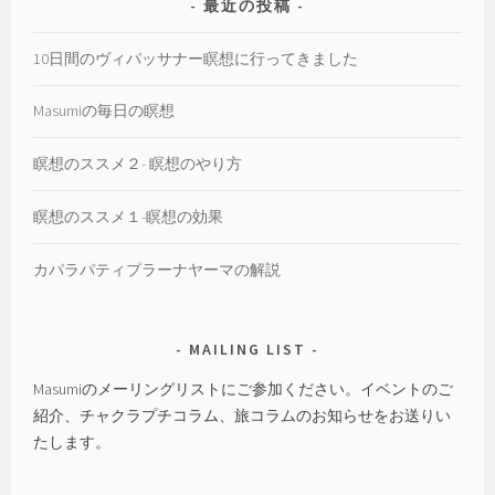
最近の投稿
10日間のヴィパッサナー瞑想に行ってきました
Masumiの毎日の瞑想
瞑想のススメ２- 瞑想のやり方
瞑想のススメ１-瞑想の効果
カパラパティプラーナヤーマの解説
MAILING LIST
Masumiのメーリングリストにご参加ください。イベントのご
紹介、チャクラプチコラム、旅コラムのお知らせをお送りい
たします。