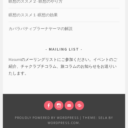
瞑想のススメ２- 瞑想のやり方
瞑想のススメ１-瞑想の効果
カパラパティプラーナヤーマの解説
MAILING LIST
Masumiのメーリングリストにご参加ください。イベントのご
紹介、チャクラプチコラム、旅コラムのお知らせをお送りい
たします。
FACEBOOK
INSTAGRAM
EMAIL
会
社
PROUDLY POWERED BY WORDPRESS
|
THEME: SELA BY
概
WORDPRESS.COM
.
要