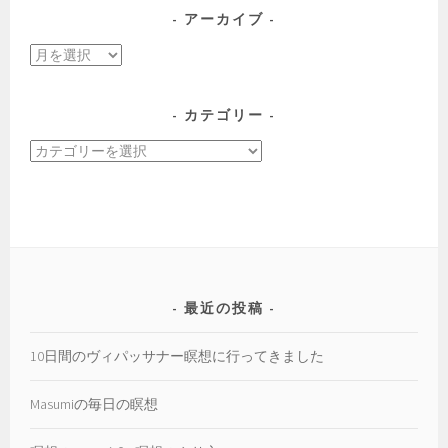
ョ
アーカイブ
ン
ア
ー
カ
カテゴリー
イ
カ
ブ
テ
ゴ
リ
ー
最近の投稿
10日間のヴィパッサナー瞑想に行ってきました
Masumiの毎日の瞑想