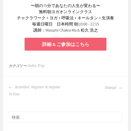
〜朝の75分であなたの人生が変わる〜
無料朝ヨガオンラインクラス
チャクラワーク + ヨガ + 呼吸法 + キールタン + 生演奏
毎週日曜日 日本時間 朝10:00 - 11:15
講師：Masumi Chakra Ma & 松久 浩之
詳細 & ご参加はこちら
カテゴリー:
India Trip
投
Arambol, Vagator & Anjuna
Hampi
稿
in Goa
ナ
ビ
ゲ
検
ー
索:
シ