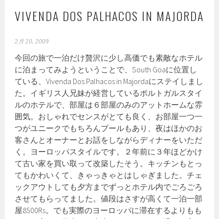
VIVENDA DOS PALHACOS IN MAJORDA
2月 20, 2009
今回の旅で一泊だけ贅沢に少し高価でも素敵なホテル
に泊まってみようということで、South Goaに位置し
ている、Vivenda Dos Palhacos in Majordaにステイしまし
た。イギリス人兄妹が経営しているポルトガルスタイ
ルのホテルで、部屋は６部屋のみのアットホームな雰
囲気。おしゃれでセンスがとても良く、お部屋一つ一
つがユニークでもちろんプールもあり、夜はほかのお
客さんとオーナーとお話をしながらディナーをいただ
く。ヨーロッパスタイルです。２年前に３年ほどかけ
て古い家を買い取って改築したそう。キッチンもとっ
てもかわいくて、きゃっきゃとはしゃぎました。チェ
ックアウトしても夕方までずっとホテル内でごろごろ
させてもらってました。値段はさすが高くて一泊一部
屋8500Rs。でも実際のヨーロッパに滞在するよりもも