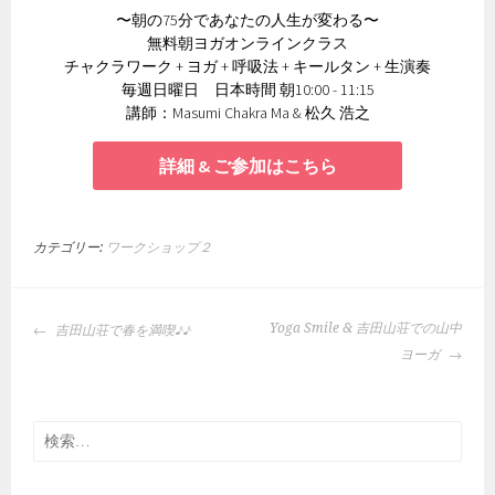
〜朝の75分であなたの人生が変わる〜
無料朝ヨガオンラインクラス
チャクラワーク + ヨガ + 呼吸法 + キールタン + 生演奏
毎週日曜日 日本時間 朝10:00 - 11:15
講師：Masumi Chakra Ma & 松久 浩之
詳細 & ご参加はこちら
カテゴリー:
ワークショップ２
投
Yoga Smile & 吉田山荘での山中
吉田山荘で春を満喫♪♪
稿
ヨーガ
ナ
ビ
ゲ
検
ー
索:
シ