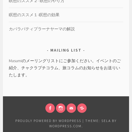
瞑想のススメ２- 瞑想のやり方
瞑想のススメ１-瞑想の効果
カパラパティプラーナヤーマの解説
MAILING LIST
Masumiのメーリングリストにご参加ください。イベントのご
紹介、チャクラプチコラム、旅コラムのお知らせをお送りい
たします。
FACEBOOK
INSTAGRAM
EMAIL
会
社
PROUDLY POWERED BY WORDPRESS
|
THEME: SELA BY
概
WORDPRESS.COM
.
要