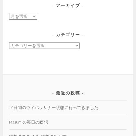
ョ
アーカイブ
ン
ア
ー
カ
カテゴリー
イ
カ
ブ
テ
ゴ
リ
ー
最近の投稿
10日間のヴィパッサナー瞑想に行ってきました
Masumiの毎日の瞑想