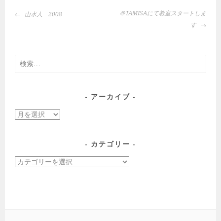
投
＠TAMISAにて教室スタートしま
山水人 2008
稿
す
ナ
ビ
ゲ
検
ー
索:
シ
ョ
アーカイブ
ン
ア
ー
カ
カテゴリー
イ
カ
ブ
テ
ゴ
リ
ー