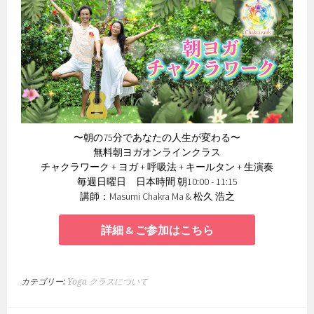
〜朝の75分であなたの人生が変わる〜
無料朝ヨガオンラインクラス
チャクラワーク + ヨガ + 呼吸法 + キールタン + 生演奏
毎週日曜日 日本時間 朝10:00 - 11:15
講師：Masumi Chakra Ma & 松久 浩之
詳細 & ご参加はこちら
カテゴリー:
Yoga クラスについて