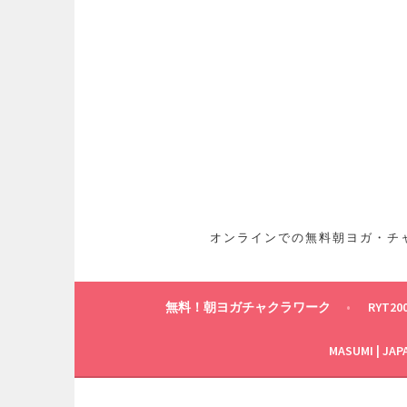
コ
ン
テ
ン
ツ
へ
ス
キ
ッ
プ
オンラインでの無料朝ヨガ・チャ
無料！朝ヨガチャクラワーク
RYT20
MASUMI | JAP