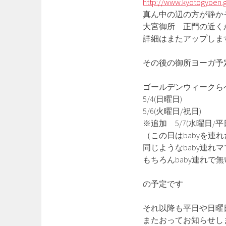
http://www.kyotogyoen.
真ん中の辺の方が静か
大宮御所 正門の近く
詳細はまたアップしま
その後の御所ヨーガ予
ゴールデンウィークら
5/4(日曜日)
5/6(火曜日/祝日)
※追加 5/7(水曜日/平
（この日はbabyを連
同じようなbaby連れ
もちろんbaby連れで
の予定です
それ以降も平日や日曜
またおってお知らせし