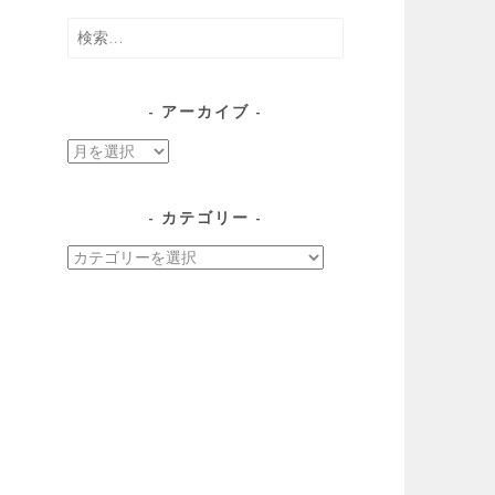
検
索:
アーカイブ
ア
ー
カ
カテゴリー
イ
カ
ブ
テ
ゴ
リ
ー