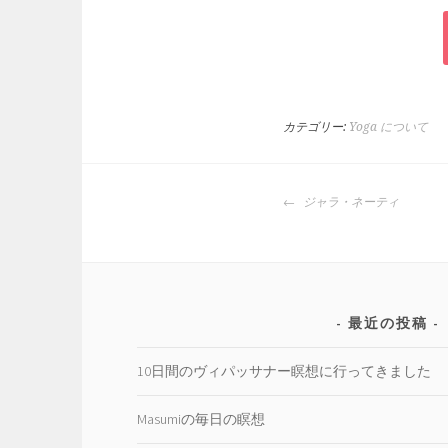
カテゴリー:
Yoga について
投
ジャラ・ネーティ
稿
ナ
ビ
ゲ
ー
最近の投稿
シ
ョ
10日間のヴィパッサナー瞑想に行ってきました
ン
Masumiの毎日の瞑想