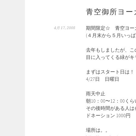
青空御所ヨー
期間限定☆ 青空ヨー
4月 17, 2008
(４月末から５月いっ
去年もしましたが、こ
目に入ってくる緑がキ
まずはスタート日は！
4/27日 日曜日
雨天中止
朝10：00〜12：00くら
その後時間がある人は
ドネーション 1000円
場所は。。