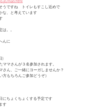
go.jp/map.html
そうですね トイレもすこし近めで
かな、と考えています
す
定は。。
へんに
日)
れたママさんが３名参加されます。
ママさん、ご一緒にヨーガしませんか？
無い方もちろんご参加どうぞ）
日にちょくちょくする予定です
ます