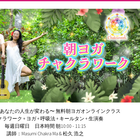
であなたの人生が変わる〜
無料朝ヨガオンラインクラス
ラワーク + ヨガ + 呼吸法 + キールタン + 生演奏
毎週日曜日 日本時間 朝10:00 - 11:15
講師：Masumi Chakra Ma & 松久 浩之