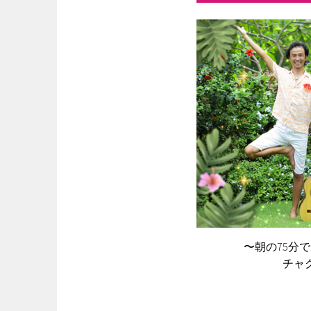
〜朝の75分
チャク