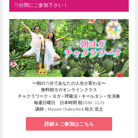
75分間にご参加下さい！
〜朝の75分であなたの人生が変わる〜
無料朝ヨガオンラインクラス
チャクラワーク + ヨガ + 呼吸法 + キールタン + 生演奏
毎週日曜日 日本時間 朝10:00 - 11:15
講師：Masumi Chakra Ma & 松久 浩之
詳細 & ご参加はこちら