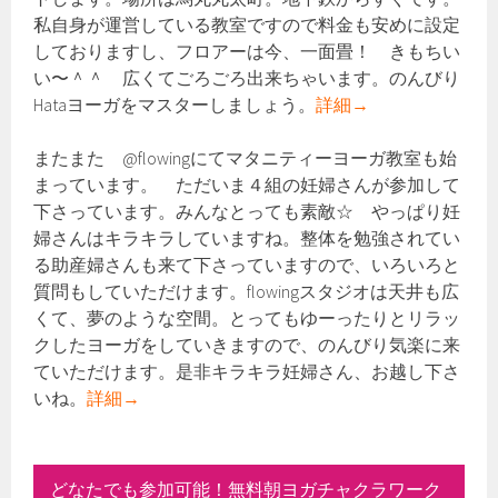
私自身が運営している教室ですので料金も安めに設定
しておりますし、フロアーは今、一面畳！ きもちい
い〜＾＾ 広くてごろごろ出来ちゃいます。のんびり
Hataヨーガをマスターしましょう。
詳細→
またまた @flowingにてマタニティーヨーガ教室も始
まっています。 ただいま４組の妊婦さんが参加して
下さっています。みんなとっても素敵☆ やっぱり妊
婦さんはキラキラしていますね。整体を勉強されてい
る助産婦さんも来て下さっていますので、いろいろと
質問もしていただけます。flowingスタジオは天井も広
くて、夢のような空間。とってもゆーったりとリラッ
クしたヨーガをしていきますので、のんびり気楽に来
ていただけます。是非キラキラ妊婦さん、お越し下さ
いね。
詳細→
どなたでも参加可能！無料朝ヨガチャクラワーク