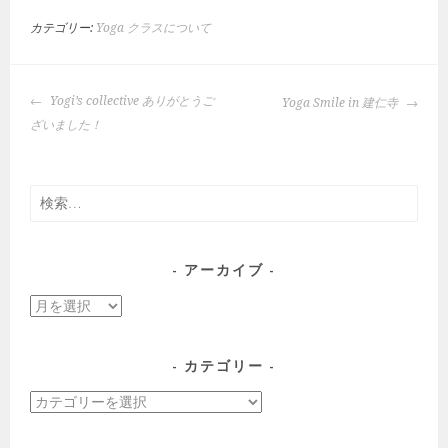
カテゴリー:
Yoga クラスについて
投
Yogi’s collective ありがとうご
Yoga Smile in 建仁寺
稿
ざいました！
ナ
ビ
ゲ
検
ー
索:
シ
ョ
アーカイブ
ン
ア
ー
カ
カテゴリー
イ
カ
ブ
テ