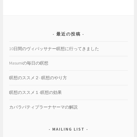
ゴ
リ
ー
最近の投稿
10日間のヴィパッサナー瞑想に行ってきました
Masumiの毎日の瞑想
瞑想のススメ２- 瞑想のやり方
瞑想のススメ１-瞑想の効果
カパラパティプラーナヤーマの解説
MAILING LIST