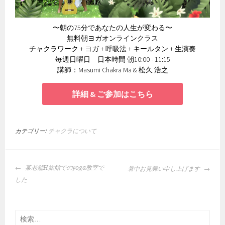
〜朝の75分であなたの人生が変わる〜
無料朝ヨガオンラインクラス
チャクラワーク + ヨガ + 呼吸法 + キールタン + 生演奏
毎週日曜日 日本時間 朝10:00 - 11:15
講師：Masumi Chakra Ma & 松久 浩之
詳細 & ご参加はこちら
カテゴリー:
チャクラについて
投
某老舗H旅館でのyoga教室で
暑中お見舞い申し上げます
稿
した
ナ
ビ
ゲ
検