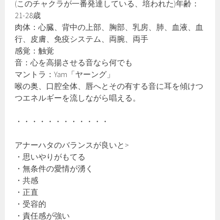
(このチャクラが一番発達している、培われた)年齢：
21-28歳
肉体：心臓、背中の上部、胸部、乳房、肺、血液、血
行、皮膚、免疫システム、両腕、両手
感覚：触覚
音：心を高揚させる音なら何でも
マントラ：Yam「ヤーング」
喉の奥、口腔全体、唇へとその有する音に耳を傾けつ
つエネルギーを流しながら唱える。
・・・・・・・・・・・・
アナーハタのバランスが良いと>
・思いやりがもてる
・無条件の愛情が湧く
・共感
・正直
・受容的
・責任感が強い