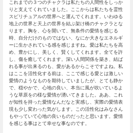
これまでの３つのチャクラは私たちの人間性をしっか
りと支えてくれていました。ここからは私たちを霊性
スピリチュアルの世界へと運んでくれます。いわゆる
地上の世界と天上の世界を結ぶ架け橋のチャクラとな
ります。胸を、心を開いて、無条件の愛情を感じる
時、自分だけのものではない、なにか大きなエネルギ
ーに生かされている感を感じますね。愛は私たちを高
め、豊かにし、美しく、賢くしてくれます。全てを許
し、傷を癒してくれます。深い人間関係を築き、結ば
れる事が出来るのも、愛があるからこそですよね。私
はここを活性化する前は、ここで感じる愛とは激しい
愛情のようなものを期待していましたが、とても静か
で、穏やかで、心地の良い、本当に風が吹いているよ
うな草原をの様な愛情が湧いてきました。ああ、これ
が知性を持った愛情なんだなと実感し、実際の愛情表
現も少し変わった気がします。この活性化はみなさん
もやっていて心地の良いものだったと思います。愛情
を感じる事はとて幸せな事なのです。