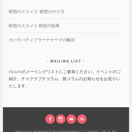
瞑想のススメ２- 瞑想のやり方
瞑想のススメ１-瞑想の効果
カパラパティプラーナヤーマの解説
MAILING LIST
Masumiのメーリングリストにご参加ください。イベントのご
紹介、チャクラプチコラム、旅コラムのお知らせをお送りい
たします。
FACEBOOK
INSTAGRAM
EMAIL
会
社
PROUDLY POWERED BY WORDPRESS
|
THEME: SELA BY