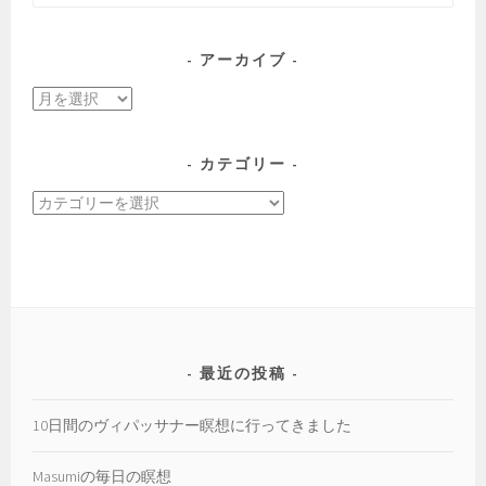
ー
索:
シ
ョ
アーカイブ
ン
ア
ー
カ
カテゴリー
イ
カ
ブ
テ
ゴ
リ
ー
最近の投稿
10日間のヴィパッサナー瞑想に行ってきました
Masumiの毎日の瞑想