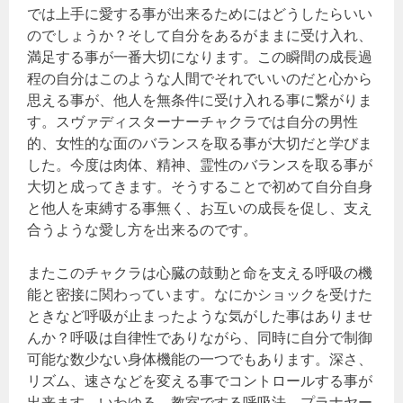
では上手に愛する事が出来るためにはどうしたらいい
のでしょうか？そして自分をあるがままに受け入れ、
満足する事が一番大切になります。この瞬間の成長過
程の自分はこのような人間でそれでいいのだと心から
思える事が、他人を無条件に受け入れる事に繋がりま
す。スヴァディスターナーチャクラでは自分の男性
的、女性的な面のバランスを取る事が大切だと学びま
した。今度は肉体、精神、霊性のバランスを取る事が
大切と成ってきます。そうすることで初めて自分自身
と他人を束縛する事無く、お互いの成長を促し、支え
合うような愛し方を出来るのです。
またこのチャクラは心臓の鼓動と命を支える呼吸の機
能と密接に関わっています。なにかショックを受けた
ときなど呼吸が止まったような気がした事はありませ
んか？呼吸は自律性でありながら、同時に自分で制御
可能な数少ない身体機能の一つでもあります。深さ、
リズム、速さなどを変える事でコントロールする事が
出来ます。いわゆる、教室でする呼吸法、プラナヤー