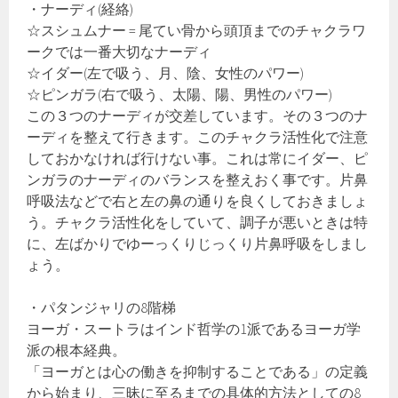
・ナーディ(経絡)
☆スシュムナー = 尾てい骨から頭頂までのチャクラワ
ークでは一番大切なナーディ
☆イダー(左で吸う、月、陰、女性のパワー)
☆ピンガラ(右で吸う、太陽、陽、男性のパワー)
この３つのナーディが交差しています。その３つのナ
ーディを整えて行きます。このチャクラ活性化で注意
しておかなければ行けない事。これは常にイダー、ピ
ンガラのナーディのバランスを整えおく事です。片鼻
呼吸法などで右と左の鼻の通りを良くしておきましょ
う。チャクラ活性化をしていて、調子が悪いときは特
に、左ばかりでゆーっくりじっくり片鼻呼吸をしまし
ょう。
・パタンジャリの8階梯
ヨーガ・スートラはインド哲学の1派であるヨーガ学
派の根本経典。
「ヨーガとは心の働きを抑制することである」の定義
から始まり、三昧に至るまでの具体的方法としての8