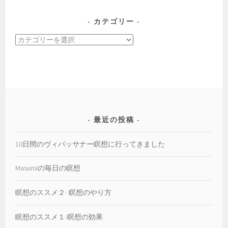
ー
カ
カテゴリー
イ
カ
ブ
テ
ゴ
リ
ー
最近の投稿
10日間のヴィパッサナー瞑想に行ってきました
Masumiの毎日の瞑想
瞑想のススメ２- 瞑想のやり方
瞑想のススメ１-瞑想の効果