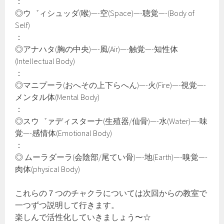
：
◎ウ゛ィシュッダ(喉)—-空(Space)—-聴覚—-(Body of
Self)
：
◎アナハタ(胸の中央)—-風(Air)—-触覚—-知性体
(Intellectual Body)
：
◎マニプーラ(おへその上下らへん)—-火(Fire)—-視覚—-
メンタル体(Mental Body)
：
◎スウ゛ァディスターナ(生殖器/仙骨)—-水(Water)—-味
覚—-感情体(Emotional Body)
：
◎ ムーラダーラ(会陰部/尾てい骨)—-地(Earth)—-嗅覚—-
肉体(physical Body)
これらの７つのチャクラについては次回からの教室で
一つずつ説明して行きます。
楽しんで活性化していきましょう〜☆