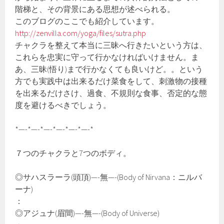
階梯と、その背景にある思想が述べられる。
このブログのここでも紹介しています。
http://zenvilla.com/yoga/files/sutra.php
チャクラを整えて本当に三昧へ行きたいという方は、
これらを忠実に守って行かなければいけません。ま
あ、三昧(悟り)まで行かなくても良いけど。。という
方でも実践中は出来るだけ菜食をして、刺激物の接種
を出来るだけさけ、過食、不規則な食事、否定的な態
度を避けるべきでしょう。
*—-*—-*—-*—-*—-*—-*
７つのチャクラと7つのボディ。
◎サハスラーラ(頭頂)—-無—-(Body of Nirvana：ニルバ
ーナ)
：
◎アジュナ(眉間)—-無—-(Body of Universe)