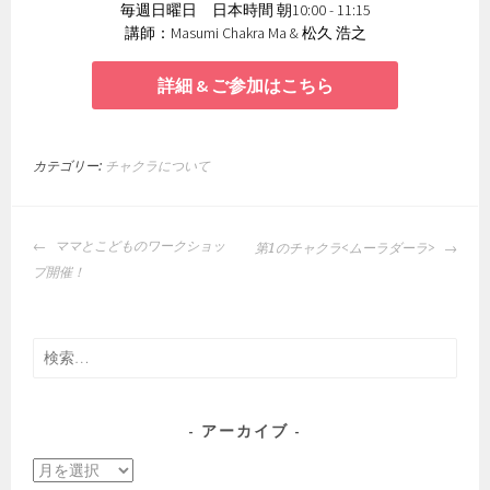
毎週日曜日 日本時間 朝10:00 - 11:15
講師：Masumi Chakra Ma & 松久 浩之
詳細 & ご参加はこちら
カテゴリー:
チャクラについて
投
ママとこどものワークショッ
第1のチャクラ<ムーラダーラ>
稿
プ開催！
ナ
ビ
ゲ
検
ー
索:
シ
ョ
アーカイブ
ン
ア