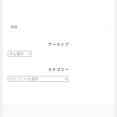
検
索:
アーカイブ
ア
ー
カ
カテゴリー
イ
カ
ブ
テ
ゴ
リ
ー