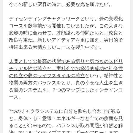
今この新しい変容の時に、必要な光を届けたい。
ディセンディングチャクラワークという、夢の実現化
コースを数年前から開催していましたが、この大きな
変容の時に合わせて、才能溢れる仲間たちと、改良と
改良を重ね、新しいアイディアを更に加え、実用的で
持続出来る素晴らしいコースを製作中です。
人間としての最高の状態である悟りと気づきのスピリ
チュアル性の確立と、実社会での経済的成功や社会性
の確立や夢のライフスタイルの確立
という、精神性と
物質の両方のバランスをとり、真の幸せな人生を生き
る道のシステムを、７つのマップにしたオンラインコ
ース。
7つのチャクラシステムに自分を照らし合わせて観る
と、身体・心・意識・エネルギーなど全ての側面を見
ることが出来るので、バランスが取れ問題が自然と解
決していきポジティブにエネルギーがフローします。