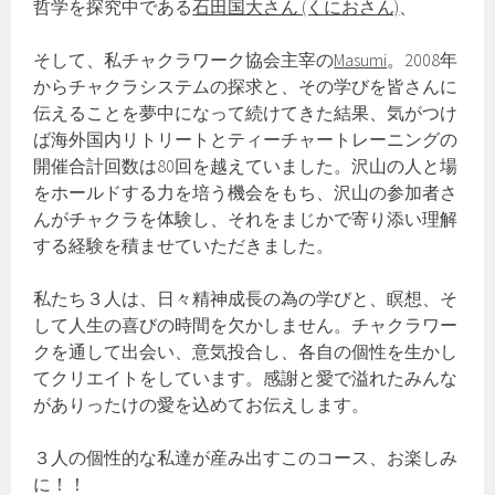
哲学を探究中である
石田国大さん (くにおさん)
、
そして、私チャクラワーク協会主宰の
Masumi
。2008年
からチャクラシステムの探求と、その学びを皆さんに
伝えることを夢中になって続けてきた結果、気がつけ
ば海外国内リトリートとティーチャートレーニングの
開催合計回数は80回を越えていました。沢山の人と場
をホールドする力を培う機会をもち、沢山の参加者さ
んがチャクラを体験し、それをまじかで寄り添い理解
する経験を積ませていただきました。
私たち３人は、日々精神成長の為の学びと、瞑想、そ
して人生の喜びの時間を欠かしません。チャクラワー
クを通して出会い、意気投合し、各自の個性を生かし
てクリエイトをしています。感謝と愛で溢れたみんな
がありったけの愛を込めてお伝えします。
３人の個性的な私達が産み出すこのコース、お楽しみ
に！！