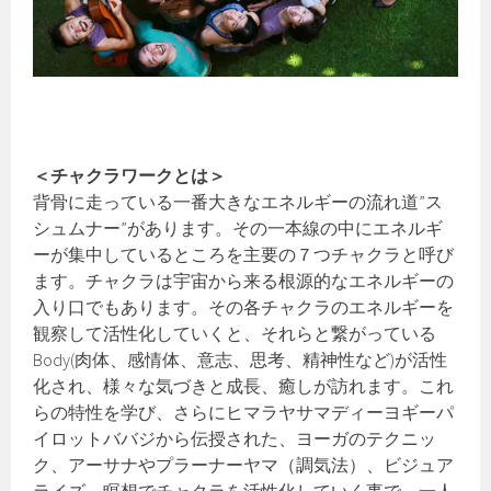
＜チャクラワークとは＞
背骨に走っている一番大きなエネルギーの流れ道”ス
シュムナー”があります。その一本線の中にエネルギ
ーが集中しているところを主要の７つチャクラと呼び
ます。チャクラは宇宙から来る根源的なエネルギーの
入り口でもあります。その各チャクラのエネルギーを
観察して活性化していくと、それらと繋がっている
Body(肉体、感情体、意志、思考、精神性など)が活性
化され、様々な気づきと成長、癒しが訪れます。これ
らの特性を学び、さらにヒマラヤサマディーヨギーパ
イロットババジから伝授された、ヨーガのテクニッ
ク、アーサナやプラーナーヤマ（調気法）、ビジュア
ライズ、瞑想でチャクラを活性化していく事で、一人