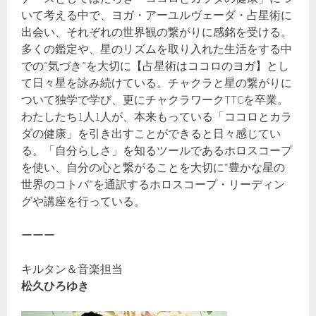
いて考える中で、ヨガ・アーユルヴェーダ・占星術に
出会い、それぞれの世界観の繋がりに感銘を受ける。
多くの鑑定や、星のリズムを取り入れた生活をする中
での“気づき”を大切に【占星術はココロのヨガ】とし
て日々星を詠み続けている。チャクラと星の繋がりに
ついて独学で学び、更にチャクラワークTTCを卒業。
わたしたち1人1人が、本来もっている「ココロとカラ
ダの健康」を引き出すことができると日々感じてい
る。「自分らしさ」を知るツールであるホロスコープ
を使い、自分の心と繋がることを大切に“豊かな星の
世界のコトバ”を通訳するホロスコープ・リーディン
グや講座を行っている。
ーーー
キルタン＆音楽担当
松久ひろゆき