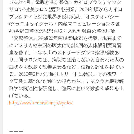
1998年4月、母親と共に整体・カイロプラクティック
サロン”健美サロン渡部”を開業。2004年頃からカイロ
プラクティックに限界を感じ始め、オステオパシー
(クラニオセイクラル・内蔵マニュピレーションを含
む)や野口整体の思想を取り入れた独自の整体理論
『交感整体』(平成21年商標登録済)を構築。現在まで
にアメリカや中国の医大にて計5回の人体解剖実習講
座を修了。10年以上のストリートダンス指導経験あ
り。同サロンでは、病院では治らないと言われた人の
症状をも数多く改善させるなど、信頼と評価を得てい
る。2013年2月バリ島リトリートに参加。その後ワー
ク実践に基づいた独自の視点から、チャクラと機能解
剖学の関連性を研究し、臨床において数多く成果を上
げている。
http://www.kenbisalon.jp/kyoto/
ーーー