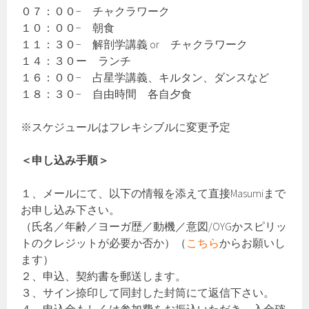
０７：００− チャクラワーク
１０：００− 朝食
１１：３０− 解剖学講義 or チャクラワーク
１４：３０ー ランチ
１６：００− 占星学講義、キルタン、ダンスなど
１８：３０− 自由時間 各自夕食
※スケジュールはフレキシブルに変更予定
＜申し込み手順＞
１、メールにて、以下の情報を添えて直接Masumiまで
お申し込み下さい。
（氏名／年齢／ヨーガ歴／動機／意図/OYGかスピリッ
トのクレジットが必要か否か）（
こちら
からお願いし
ます）
２、申込、契約書を郵送します。
３、サイン捺印して同封した封筒にて返信下さい。
４、申込金もしくは参加費をお振込いただき、入金確