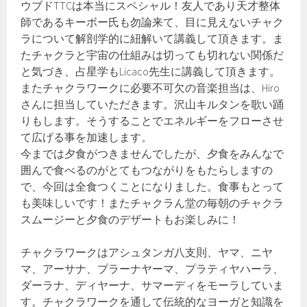
ウブドTTCは本当にスペシャル！友人であり天才整体
師であるキーボー氏も勿論来て、目に見えないチャク
ラについて解剖学的に紐解いて講義して頂きます。ま
たチャクラと宇宙の仕組みは切っても切れない関係だ
と気づき、占星学もLicaco先生に講義して頂きます。
またチャクラワークに必要不可欠の音楽担当は、Hiro
さんに担当していただきます。沢山キルタンを歌い踊
りもします。そうすることでエネルギーをフローさせ
て広げる事を加速します。
今までは夕食がつきませんでしたが、夕食をみんなで
囲んで食べるのがとてもつながりをもたらしますの
で、今回は全食つくことになりました。食事もとって
も美味しいです！またチャクラん堂の毎朝のチャクラ
スムージーと夕食のデザートもお楽しみに！
チャクラワークはアシュタンガ八支則、ヤマ、ニヤ
マ、アーサナ、プラーナヤーマ、プラティヤハーラ、
ダーラナ、ディヤーナ、サマーディをモーラしていま
す。チャクラワークを通して伝統的なヨーガと知識を