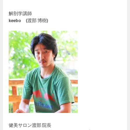
解剖学講師
keebo
(
渡部 博樹
)
健美サロン渡部 院長