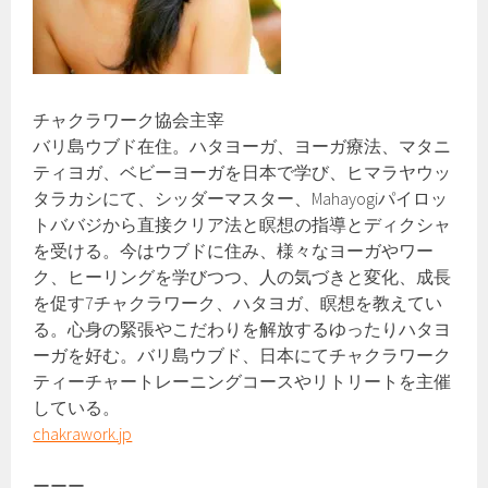
チャクラワーク協会主宰
バリ島ウブド在住。ハタヨーガ、ヨーガ療法、マタニ
ティヨガ、ベビーヨーガを日本で学び、ヒマラヤウッ
タラカシにて、シッダーマスター、Mahayogiパイロッ
トババジから直接クリア法と瞑想の指導とディクシャ
を受ける。今はウブドに住み、様々なヨーガやワー
ク、ヒーリングを学びつつ、人の気づきと変化、成長
を促す7チャクラワーク、ハタヨガ、瞑想を教えてい
る。心身の緊張やこだわりを解放するゆったりハタヨ
ーガを好む。バリ島ウブド、日本にてチャクラワーク
ティーチャートレーニングコースやリトリートを主催
している。
chakrawork.jp
ーーー