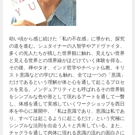
幼い頃から感じ続けた「私の不在感」に導かれ、探究
の道を進む。シュタイナーの人智学やアドヴァイタ、
多くの先人たちが残した世界観に触れ、見えない世界
と見える世界との境界線がほどけていく体験を得る。
その後、禅やタオ、インド哲学やチベット仏教、キリ
ス ト意識などの学びにも触れ、全ては一つの「意識」
だけであるという理解が体と心を通して起こるプロセ
スを見る。ノンデュアリティとも呼ばれるその世界観
をシンプルな色や形として現れるアートを通して一瞥
し、体感を通して実感していくワークショップを西日
本を中心に展開中。「私は意識であり、意識は私であ
り、すべては起こるように起こるだけ」という究極に
シンプルな法則を出会う人々と共有している。また、
チャクラを通して肉体に現れる意識の流れの面白さに