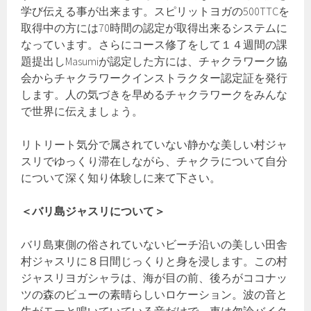
学び伝える事が出来ます。スピリットヨガの500TTCを
取得中の方には70時間の認定が取得出来るシステムに
なっています。さらにコース修了をして１４週間の課
題提出しMasumiが認定した方には、チャクラワーク協
会からチャクラワークインストラクター認定証を発行
します。人の気づきを早めるチャクラワークをみんな
で世界に伝えましょう。
リトリート気分で属されていない静かな美しい村ジャ
スリでゆっくり滞在しながら、チャクラについて自分
について深く知り体験しに来て下さい。
＜バリ島ジャスリについて＞
バリ島東側の俗されていないビーチ沿いの美しい田舎
村ジャスリに８日間じっくりと身を浸します。この村
ジャスリヨガシャラは、海が目の前、後ろがココナッ
ツの森のビューの素晴らしいロケーション。波の音と
牛がモーと鳴いていている音だけで、車は勿論バイク