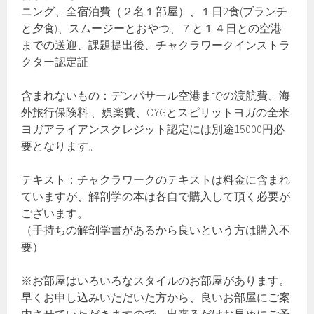
ニング、全宿泊費（２名１部屋）、１日2食(ブランチ
と夕食)、スムージーとおやつ、７と１４日との空港
までの送迎、課題提出後、チャクラワークインストラ
クター認定証
含まれないもの：デンパサール空港までの渡航費、海
外旅行保険料 、娯楽費、OYGとスピリットヨガの全米
ヨガアライアンスクレジット認定には別途15000円必
要となります。
テキスト：チャクラワークのテキストは料金に含まれ
ていますが、解剖学の本は各自で購入して頂く必要が
ございます。
（手持ちの解剖学書があるから良いという方は購入不
要）
※お部屋はいろいろなスタイルのお部屋があります。
早くお申し込みいただいた方から、良いお部屋にご案
内させていただきますので、出来るだけお早めにご予