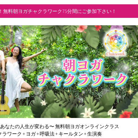
！無料朝ヨガチャクラワーク75分間にご参加下さい！
であなたの人生が変わる〜
無料朝ヨガオンラインクラス
ラワーク + ヨガ + 呼吸法 + キールタン + 生演奏