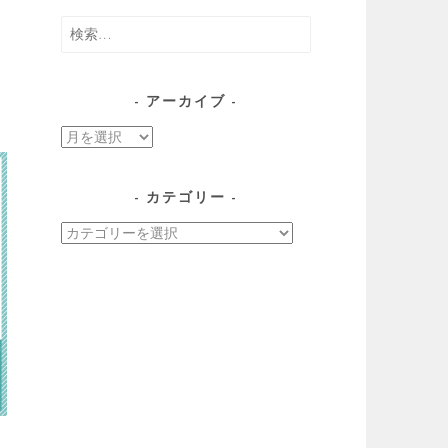
検
索:
アーカイブ
ア
ー
カ
カテゴリー
イ
カ
ブ
テ
ゴ
リ
ー