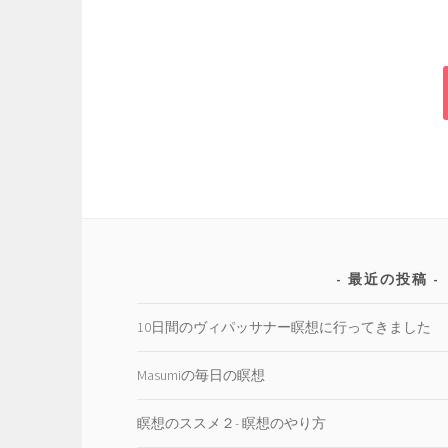
最近の投稿
10日間のヴィパッサナー瞑想に行ってきました
Masumiの毎日の瞑想
瞑想のススメ２- 瞑想のやり方