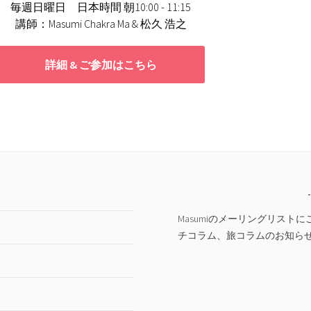
毎週日曜日 日本時間 朝10:00 - 11:15
講師：Masumi Chakra Ma & 松久 浩之
詳細 & ご参加はこちら
Masumiのメーリングリス
チコラム、旅コラムのお知ら