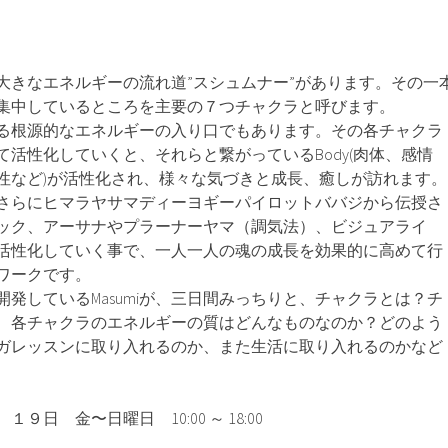
大きなエネルギーの流れ道”スシュムナー”があります。その一
集中しているところを主要の７つチャクラと呼びます。
る根源的なエネルギーの入り口でもあります。その各チャクラ
活性化していくと、それらと繋がっているBody(肉体、感情
性など)が活性化され、様々な気づきと成長、癒しが訪れます。
さらにヒマラヤサマディーヨギーパイロットババジから伝授さ
ック、アーサナやプラーナーヤマ（調気法）、ビジュアライ
活性化していく事で、一人一人の魂の成長を効果的に高めて行
ワークです。
発しているMasumiが、三日間みっちりと、チャクラとは？チ
、各チャクラのエネルギーの質はどんなものなのか？どのよう
ガレッスンに取り入れるのか、また生活に取り入れるのかなど
日 金〜日曜日 10:00 ～ 18:00