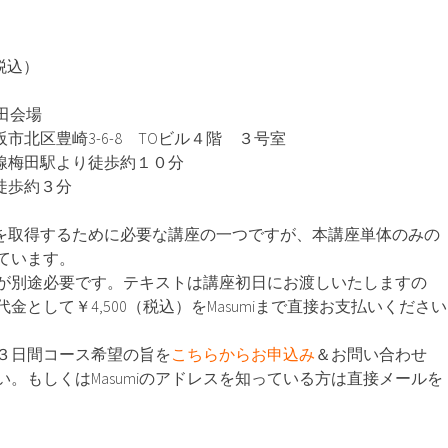
（税込）
田会場
大阪市北区豊崎3-6-8 TOビル４階 ３号室
各線梅田駅より徒歩約１０分
徒歩約３分
500を取得するために必要な講座の一つですが、本講座単体のみの
ています。
が別途必要です。テキストは講座初日にお渡しいたしますの
金として￥4,500（税込）をMasumiまで直接お支払いください
３日間コース希望の旨を
こちらからお申込み
＆お問い合わせ
ださい。もしくはMasumiのアドレスを知っている方は直接メールを