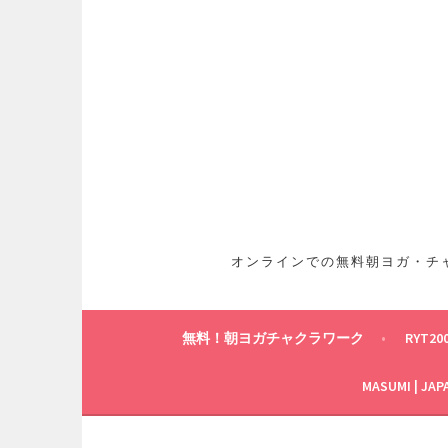
コ
ン
テ
ン
ツ
へ
ス
キ
ッ
プ
オンラインでの無料朝ヨガ・チャ
無料！朝ヨガチャクラワーク
RYT20
MASUMI | JAP