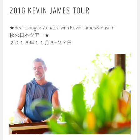
2016 KEVIN JAMES TOUR
★Heart songs × 7 chakra with Kevin James & Masumi
秋の日本ツアー★
２０１６年１１月３−２７日