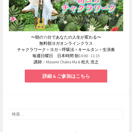
〜朝の75分であなたの人生が変わる〜
無料朝ヨガオンラインクラス
チャクラワーク + ヨガ + 呼吸法 + キールタン + 生演奏
毎週日曜日 日本時間 朝10:00 - 11:15
講師：Masumi Chakra Ma & 松久 浩之
詳細 & ご参加はこちら
検
索: