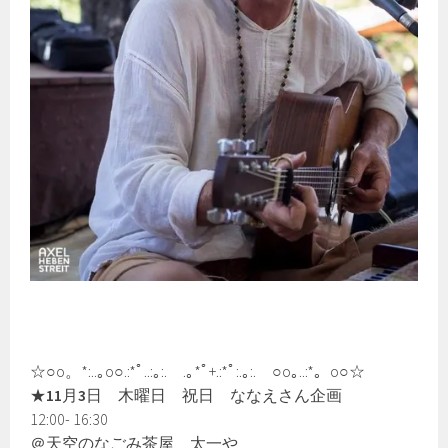
☆○o。*:..｡o○.:*ﾟ..:｡:. .｡*ﾟ+.:*ﾟ:.｡:. ○o｡..:*。o○☆
★
11
月
3
日 木曜日 祝日 ななえさん企画
12:00- 16:30
＠天空のなごみ茶屋 太一や