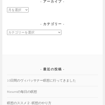
アーカイブ
ア
ー
カ
カテゴリー
イ
カ
ブ
テ
ゴ
リ
ー
最近の投稿
10日間のヴィパッサナー瞑想に行ってきました
Masumiの毎日の瞑想
瞑想のススメ２- 瞑想のやり方