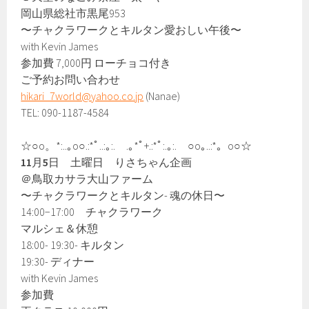
岡山県総社市黒尾953
〜チャクラワークとキルタン愛おしい午後〜
with Kevin James
参加費 7,000円 ローチョコ付き
ご予約お問い合わせ
hikari_7world@yahoo.co.jp
(Nanae)
TEL: 090-1187-4584
☆○o。*:..｡o○.:*ﾟ..:｡:. .｡*ﾟ+.:*ﾟ:.｡:. ○o｡..:*。o○☆
11
月
5
日 土曜日 りさちゃん企画
＠鳥取カサラ大山ファーム
〜チャクラワークとキルタン- 魂の休日〜
14:00−17:00 チャクラワーク
マルシェ＆休憩
18:00- 19:30- キルタン
19:30- ディナー
with Kevin James
参加費