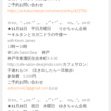
ご予約お問い合わせ
https://ssl.kokucheese.com/event/entry/423756/
☆○o。*:..｡o○.:*ﾟ..:｡:. .｡*ﾟ+.:*ﾟ:.｡:. ○o｡..:*。o○☆
★
11
月
21
日 平日月曜日 りかちゃん企画
〜キルタンとヨガ二ドラの午後〜
with Kevin James
13時ー16時
＠Cafe Salon Deai 神戸
神戸市東灘区住吉本町3-3-30
http://cafe-salon-deai.jimdo.com/カフェサロン/
子連れもOK (泣き出したら一旦散歩)
参加費 5,500円
ご予約お問い合わせ
astrorico413@gmail.com
(Lica)
☆○o。*:..｡o○.:*ﾟ..:｡:. .｡*ﾟ+.:*ﾟ:.｡:. ○o｡..:*。o○☆
★
11
月
23
日 祝日 水曜日 ゆきちゃん企画