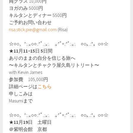
両クラス 10,000円
ヨガのみ 5000円
キルタンとディナー 5500円
ご予約お問い合わせ
risa.stick.pie@gmail.com
(Risa)
☆○o。*:..｡o○.:*ﾟ..:｡:. .｡*ﾟ+.:*ﾟ:.｡:. ○o｡..:*。o○☆
★
11
月
11−15
日
5
日間
ありのままの自分を信じる旅へ
〜キルタンとチャクラ屋久島リトリート〜
with Kevin James
参加費 105,000円
詳細ページは
こちら
申しこみは
Masumiまで
☆○o。*:..｡o○.:*ﾟ..:｡:. .｡*ﾟ+.:*ﾟ:.｡:. ○o｡..:*。o○☆
★
11
月
19
日 土曜日
＠紫明会館 京都