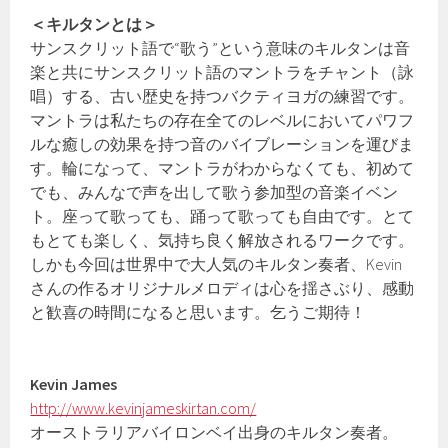
＜キルタンとは＞
サンスクリット語で“歌う”という意味のキルタンは音
楽と共にサンスクリット語のマントラをチャント（詠
唱）する、古い歴史を持つバクティヨガの練習です。
マントラは私たちの存在全てのレベルにおいてパワフ
ルな癒しの効果を持つ音のバイブレーションを運びま
す。輪になって、マントラがわからなくても、初めて
でも、みんなで声を出して歌う参加型の音楽イベン
ト。座って歌っても、踊って歌っても自由です。とて
もとても楽しく、気持ち良く解放されるワークです。
しかも今回は世界中で大人気のキルタン奏者、Kevin
さんの作るオリジナルメロディは心を揺さぶり、感動
と歓喜の時間になると思います。乞うご期待！
Kevin James
http://www.kevinjameskirtan.com/
オーストラリアバイロンベイ出身のキルタン奏者。