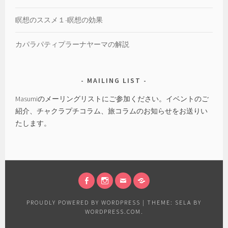
瞑想のススメ１-瞑想の効果
カパラパティプラーナヤーマの解説
MAILING LIST
Masumiのメーリングリストにご参加ください。イベントのご
紹介、チャクラプチコラム、旅コラムのお知らせをお送りい
たします。
FACEBOOK
INSTAGRAM
EMAIL
会
社
PROUDLY POWERED BY WORDPRESS
|
THEME: SELA BY
概
WORDPRESS.COM
.
要