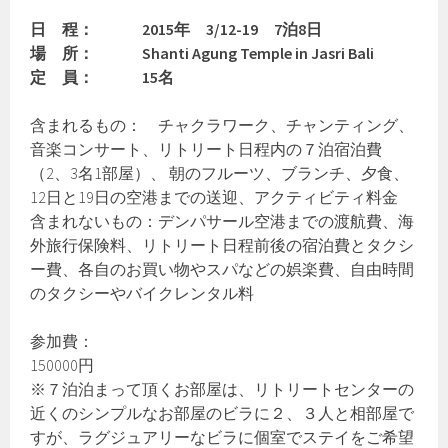
日 程： 2015年 3/12-19 7泊8日
場 所： Shanti Agung Temple in Jasri Bali
定 員： 15名
含まれるもの： チャクラワーク、チャンティング、
音楽コンサート、リトリート日程内の７泊宿泊費
（2、3名1部屋）、 朝のフルーツ、ブランチ、夕食、
12日と19日の空港までの送迎、アクティビティ料金
含まれないもの：デンパサール空港までの渡航費、海
外旅行保険料、リトリート日程前後の宿泊費とタクシ
ー費、各自のお買い物やスパなどの娯楽費、自由時間
のタクシーやバイクレンタル料
参加費：
150000円
※７泊泊まって頂くお部屋は、リトリートセンターの
近くのシンプルなお部屋のビラに２、３人と相部屋で
すが、ラグジュアリーなビラに個室でステイをご希望