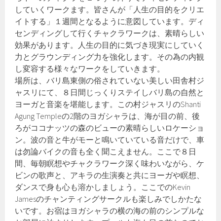
していくワークます。皆さんが「人生の目的をクリエ
イトする」１週間となるように意図しています。ディ
センディングして行くチャクラワークは、素晴らしい
効果があります。人生の目的に気づき現実にしていく
力とグラウンディング力を強化します。その為の内観
し変容する様々なワークをしていきます。
場所は、バリ島東側の俗されていない美しい田舎村ジ
ャスリにて、８日間じっくりステイしバリ島の自然と
ヨーガと音楽を堪能します。この村ジャスリのShanti
Agung Templeの2階のヨガシャラは、海が目の前、後
ろがココナッツの森のビューの素晴らしいロケーショ
ン。波の音と牛がモーと鳴いていている音だけで、車
は勿論バイクの音も全く聞こえません。ここで８日
間、毎朝瞑想やチャクラワーク深く味わいながら、ケ
ビンの歌声と、アキラの生演奏と共にヨーガや瞑想、
ダンスで身も心も溶かしましょう。ここでのKevin
Jamesのチャンティングサークルも楽しみでしかたな
いです。お宿はヨガシャラの横の海の前のシンプルな