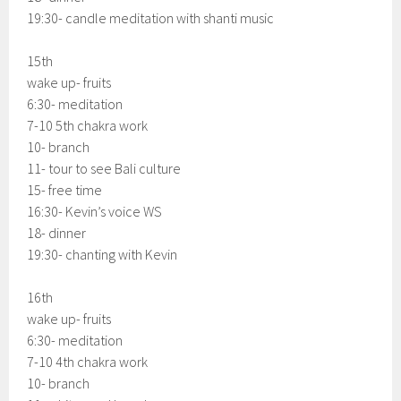
19:30- candle meditation with shanti music
15th
wake up- fruits
6:30- meditation
7-10 5th chakra work
10- branch
11- tour to see Bali culture
15- free time
16:30- Kevin’s voice WS
18- dinner
19:30- chanting with Kevin
16th
wake up- fruits
6:30- meditation
7-10 4th chakra work
10- branch