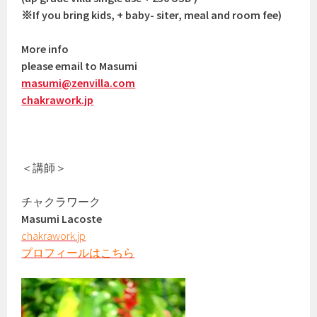
※If you bring kids, + baby- siter, meal and room fee)
More info
please email to Masumi
masumi@zenvilla.com
chakrawork.jp
＜講師＞
チャクラワーク
Masumi Lacoste
chakrawork.jp
プロフィールはこちら