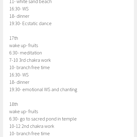
11- white sand beach
16:30- WS
18- dinner
19:30- Ecstatic dance
17th
wake up- fruits
6:30- meditation
7-10 3rd chakra work
10- branch free time
16:30- WS
18- dinner
19:30- emotional WS and chanting
18th
wake up- fruits
6:30- go to sacred pond in temple
10-12 2nd chakra work
10- branch free time