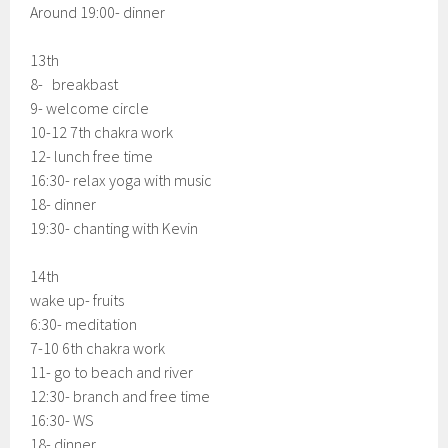
Around 19:00- dinner
13th
8- breakbast
9- welcome circle
10-12 7th chakra work
12- lunch free time
16:30- relax yoga with music
18- dinner
19:30- chanting with Kevin
14th
wake up- fruits
6:30- meditation
7-10 6th chakra work
11- go to beach and river
12:30- branch and free time
16:30- WS
18- dinner