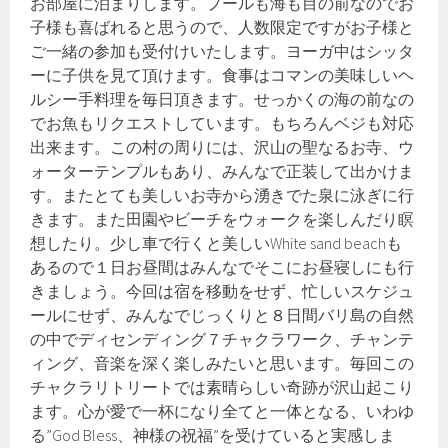
お部屋に泊まりします。プールも海も目の前なのでお
子様も喜ばれると思うので、人数限定ですがお子様と
ご一緒の参加も受付けいたします。ヨーガ中はシッタ
ーに子供を見て頂けます。食事はコマンの美味しいヘ
ルシー手料理を毎日頂きます。せっかくの海の前なの
でお魚もリクエストしています。もちろんベジも対応
出来ます。この村の周りには、沢山の聖なるお寺、ウ
ォーターテンプルもあり、みんなで正装して出かけま
す。またとても美しいお寺から湧きでた泉に泳ぎに行
きます。また田園やビーチをウォークを楽しんだり瞑
想したり。少し車で行くと美しいWhite sand beachも
あるので１日お昼間はみんなでそこにお昼寝しにも行
きましょう。今回は宿を移動をせず、忙しいスケジュ
ールにせず、みんなでじっくりと８日間バリ島の自然
の中でディセンディング７チャクラワーク、チャンテ
ィング、音楽を深く楽しみたいと思います。毎回この
チャクラリトリートでは素晴らしい奇跡が沢山起こり
ます。心が愛で一杯になり全てと一体となる、いわゆ
る”God Bless、神様の祝福”を受けていると実感しま