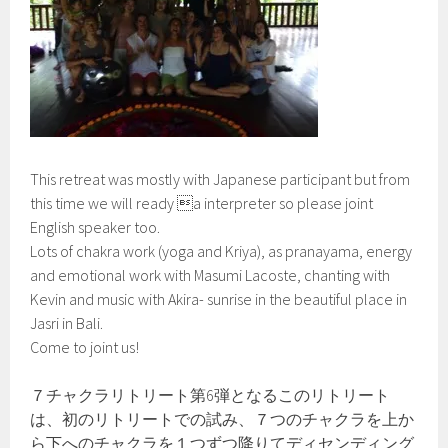
This retreat was mostly with Japanese participant but from
this time we will ready a interpreter so please joint
English speaker too.
Lots of chakra work (yoga and Kriya), as pranayama, energy
and emotional work with Masumi Lacoste, chanting with
Kevin and music with Akira- sunrise in the beautiful place in
Jasri in Bali.
Come to joint us!
７チャクラリトリート第6弾となるこのリトリート
は、初のリトリートでの試み、７つのチャクラを上か
ら下へのチャクラを１つずつ降りてディセンディング