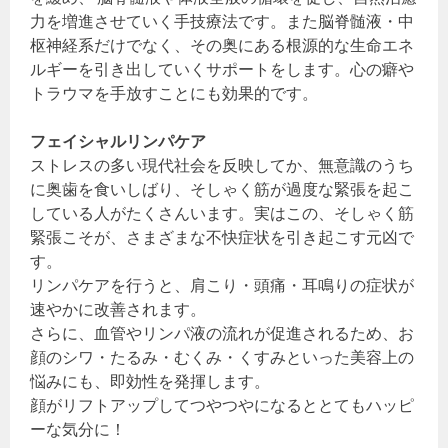
力を増進させていく手技療法です。また脳脊髄液・中
枢神経系だけでなく、その奥にある根源的な生命エネ
ルギーを引き出していくサポートをします。心の癖や
トラウマを手放すことにも効果的です。
フェイシャルリンパケア
ストレスの多い現代社会を反映してか、無意識のうち
に奥歯を食いしばり、そしゃく筋が過度な緊張を起こ
している人がたくさんいます。実はこの、そしゃく筋
緊張こそが、さまざまな不快症状を引き起こす元凶で
す。
リンパケアを行うと、肩こり・頭痛・耳鳴りの症状が
速やかに改善されます。
さらに、血管やリンパ液の流れが促進されるため、お
顔のシワ・たるみ・むくみ・くすみといった美容上の
悩みにも、即効性を発揮します。
顔がリフトアップしてつやつやになるととてもハッピ
ーな気分に！