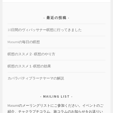
リ
ー
最近の投稿
10日間のヴィパッサナー瞑想に行ってきました
Masumiの毎日の瞑想
瞑想のススメ２- 瞑想のやり方
瞑想のススメ１-瞑想の効果
カパラパティプラーナヤーマの解説
MAILING LIST
Masumiのメーリングリストにご参加ください。イベントのご
紹介、チャクラプチコラム、旅コラムのお知らせをお送りい