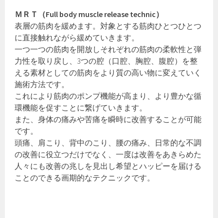
ＭＲＴ（Full body muscle release technic）
表層の筋肉を緩めます。対象とする筋肉ひとつひとつ
に直接触れながら緩めていきます。
一つ一つの筋肉を開放しそれぞれの筋肉の柔軟性と弾
力性を取り戻し、3つの腔（口腔、胸腔、腹腔）を整
える素材としての筋肉をより質の高い物に変えていく
施術方法です。
これにより筋肉のポンプ機能が高まり、より豊かな循
環機能を促すことに繋げていきます。
また、身体の痛みや苦痛を瞬時に改善することが可能
です。
頭痛、肩こり、背中のこり、腰の痛み、日常的な不調
の改善に役立つだけでなく、一度は改善をあきらめた
人々にも改善の兆しを見出し希望とハッピーを届ける
ことのできる画期的なテクニックです。