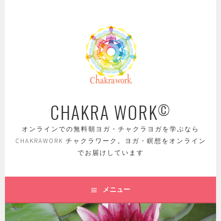
コ
ン
テ
ン
ツ
へ
ス
キ
ッ
CHAKRA WORK
©
プ
オンラインでの無料朝ヨガ・チャクラヨガを学ぶなら
CHAKRAWORK チャクラワーク。ヨガ・瞑想をオンライン
でお届けしています
メニュー