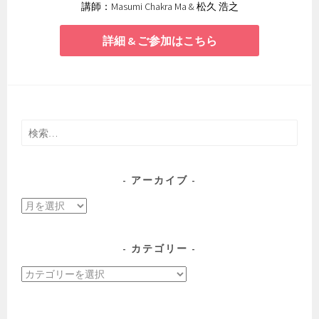
講師：Masumi Chakra Ma & 松久 浩之
詳細 & ご参加はこちら
検
索:
アーカイブ
ア
ー
カ
カテゴリー
イ
カ
ブ
テ
ゴ