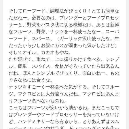
そしてローフード。調理法がびっくり！とても簡単な
んだねー。必要なのは、ブレンダーとフードプロセッ
サーと、野菜をパスタ状に切る機械だけ。あとは新鮮
なフルーツ、野菜、ナッツを一杯使ったなー、スーパ
ーフード、スパース、（ガーリック沢山使ったな。生
だったから少しお腹にガスが溜まった気がしたけど）
そしてオイル、カカオもやね。
ただ混ぜて、重ねて、上に振りかけて食べる。シンプ
ル、簡単、スパイス、食材がそろっていたら出来るん
だね。ほんとシンプルでびっくり。面白いねー。もの
ぐさな私には合うな。
ナッツをすごーく一杯食べた気がする。そしてフルー
ツ。マクロビとは大分違うんだね。マクロビはあんま
りフルーツ食べないものね。
こっちはフルーツが安いから助かるわ。まだこっちで
はブレンダーやフードプロセッサーを持っていないけ
ど、ハンドミキサーなら有るから、とりあえずはスム
ージーとフルーツやサラダ、ドレッシングとかを作っ