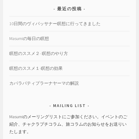
最近の投稿
10日間のヴィパッサナー瞑想に行ってきました
Masumiの毎日の瞑想
瞑想のススメ２- 瞑想のやり方
瞑想のススメ１-瞑想の効果
カパラパティプラーナヤーマの解説
MAILING LIST
Masumiのメーリングリストにご参加ください。イベントのご
紹介、チャクラプチコラム、旅コラムのお知らせをお送りい
たします。