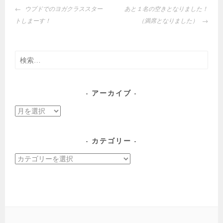
投
ウブドでのヨガクラススター
あと１名の空きとなりました！
稿
トしまーす！
（満席となりました）
ナ
ビ
ゲ
検
ー
索:
シ
ョ
アーカイブ
ン
ア
ー
カ
カテゴリー
イ
カ
ブ
テ
ゴ
リ
ー