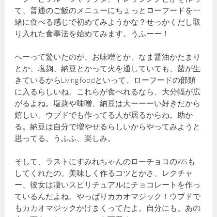
て、普通のご飯のメニューにちょっとローフードを一
緒に食べる感じで初めてみようかな？せっかくだし取
り入れた食事法を始めてみます。うふーー！
へーって驚いたのが、お味噌とか、なま醤油かたまり
とか、塩麹、納豆とかって火を通していても、菌が生
きているからLiving foodといって、ローフードの部類
に入るらしいね。これらが食べれるなら、大分幅が広
がるよね。塩麹や味噌、納豆は大ーーーい好きだから
嬉しい。ウブドでも作ってる人が居るからね。助か
る。納豆は自分で増やせるらしいからやってみようと
思ってる。うふふ、楽しみ。
そして、ラストにすみれちゃんのローチョコのWSも
してくれたの。美味しく作るコツとかさ、レクチャ
ー、彼女は凄いスピリチュアルにチョコレートを作っ
ているんだよね。やっぱりカカオマジック！ウブドで
もカカオマジックかけまくってたよ。自分にも。あの