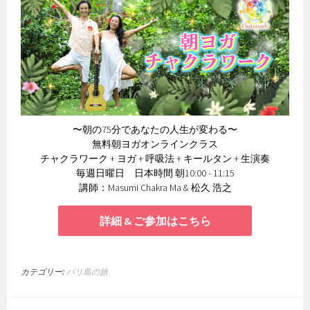
〜朝の75分であなたの人生が変わる〜
無料朝ヨガオンラインクラス
チャクラワーク + ヨガ + 呼吸法 + キールタン + 生演奏
毎週日曜日 日本時間 朝10:00 - 11:15
講師：Masumi Chakra Ma & 松久 浩之
詳細 & ご参加はこちら
カテゴリー:
バリ島の旅