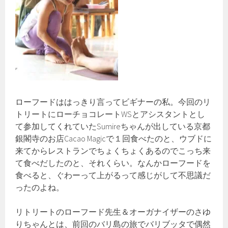
ローフードははっきり言ってビギナーの私。今回のリ
トリートにローチョコレートWSとアシスタントとし
て参加してくれていたSumireちゃんが出している京都
銀閣寺のお店Cacao Magicで１回食べたのと、ウブドに
来てからレストランでちょくちょくあるのでこっち来
て食べだしたのと、それくらい。なんかローフードを
食べると、ぐわーって上がるって感じがして不思議だ
ったのよね。
リトリートのローフード先生＆オーガナイザーのさゆ
りちゃんとは、前回のバリ島の旅でバリブッタで偶然