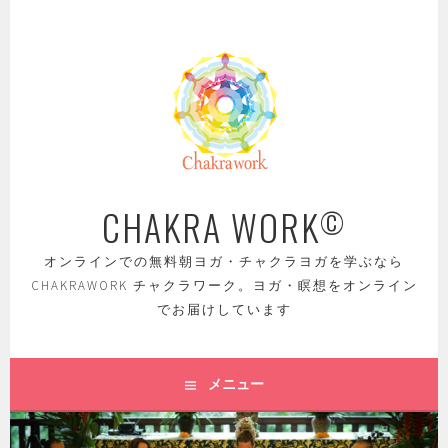
コ
ン
テ
ン
ツ
へ
ス
キ
ッ
CHAKRA WORK
©
プ
オンラインでの無料朝ヨガ・チャクラヨガを学ぶなら
CHAKRAWORK チャクラワーク。ヨガ・瞑想をオンライン
でお届けしています
メニュー