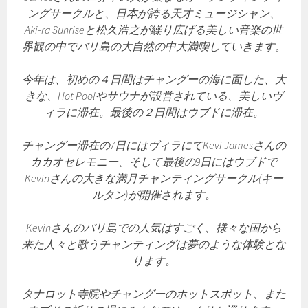
ングサークルと、日本が誇る天才ミュージシャン、
Aki-ra Sunriseと松久浩之が繰り広げる美しい音楽の世
界観の中でバリ島の大自然の中大満喫していきます。
今年は、初めの４日間はチャングーの海に面した、大
きな、Hot Poolやサウナが設営されている、美しいヴ
ィラに滞在。最後の２日間はウブドに滞在。
チャングー滞在の7日にはヴィラにてKevi Jamesさんの
カカオセレモニー、そして最後の9日にはウブドで
Kevinさんの大きな満月チャンティングサークル(キー
ルタン)が開催されます。
Kevinさんのバリ島での人気はすごく、様々な国から
来た人々と歌うチャンティングは夢のような体験とな
ります。
タナロット寺院やチャングーのホットスポット、また