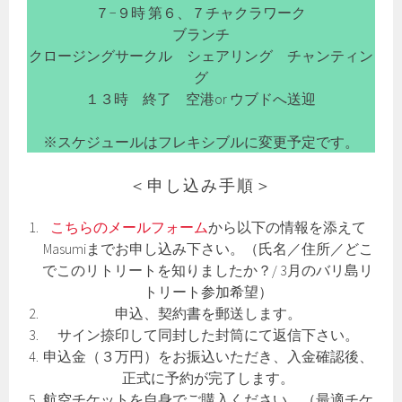
７−９時 第６、７チャクラワーク
ブランチ
クロージングサークル シェアリング チャンティン
グ
１３時 終了 空港or ウブドへ送迎
※スケジュールはフレキシブルに変更予定です。
＜申し込み手順＞
こちらのメールフォーム
から以下の情報を添えて
Masumiまでお申し込み下さい。（氏名／住所／どこ
でこのリトリートを知りましたか？/ 3月のバリ島リ
トリート参加希望）
申込、契約書を郵送します。
サイン捺印して同封した封筒にて返信下さい。
申込金（３万円）をお振込いただき、入金確認後、
正式に予約が完了します。
航空チケットを自身でご購入ください。（最適チケ