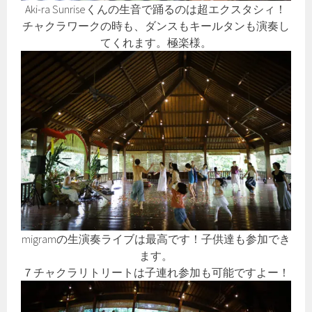
Aki-ra Sunriseくんの生音で踊るのは超エクスタシィ！
チャクラワークの時も、ダンスもキールタンも演奏し
てくれます。極楽様。
migramの生演奏ライブは最高です！子供達も参加でき
ます。
７チャクラリトリートは子連れ参加も可能ですよー！