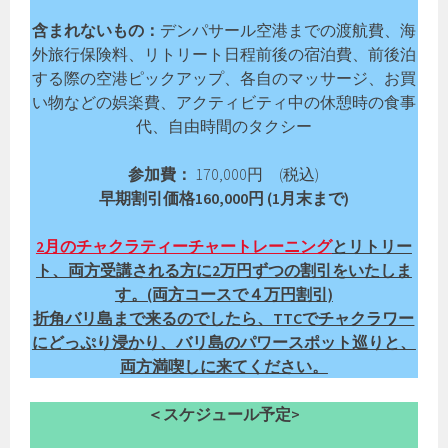
含まれないもの：
デンパサール空港までの渡航費、海
外旅行保険料、リトリート日程前後の宿泊費、前後泊
する際の空港ピックアップ、各自のマッサージ、お買
い物などの娯楽費、アクティビティ中の休憩時の食事
代、自由時間のタクシー
参加費：
170,000円 (税込)
早期割引価格160,000円 (1月末まで)
2月のチャクラティーチャートレーニング
とリトリー
ト、両方受講される方に2万円ずつの割引をいたしま
す。(両方コースで４万円割引)
折角バリ島まで来るのでしたら、TTCでチャクラワー
にどっぷり浸かり、バリ島のパワースポット巡りと、
両方満喫しに来てください。
＜スケジュール予定>