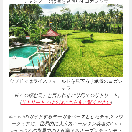
チャングーでは海を見晴らすヨガシャラ
ウブドではライスフィールドを見下ろす絶景のヨガシ
ャラ
「神々の棲む島」と言われるバリ島でのリトリート。
(
リトリートとは？はこちらをご覧ください
)
Masumiのガイドするヨーガをベースとしたチャクラワ
ークと共に、世界的に大人気キールタン奏者のKevin
Jamesさんの世界中の人が集まるオープンチャンティ