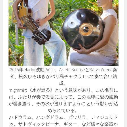
2015年 Hado(波動)Artist、Aki-Ra SunriseとSatvikVeena奏
者、松久ひろゆきがバリ島チャクラTTCで奏で合い結
成。
migramは《水が巡る》という意味があり、この名前に
は、ふたりが奏でる音によって、この地球に愛の波動
が響き渡り、その水が巡りますように という願いが込
められている。
ハドウラム、ハングドラム、ビワリラ、ディジュリド
ゥ、サトヴィックビーナ、ギター、など様々な楽器か