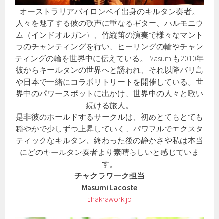
オーストラリアバイロンベイ出身のキルタン奏者。
人々を魅了する彼の歌声に重なるギター、ハルモニウ
ム（インドオルガン）、竹縦笛の演奏で様々なマント
ラのチャンティングを行い、ヒーリングの輪やチャン
ティングの輪を世界中に伝えている。 Masumiも2010年
彼からキールタンの世界へと誘われ、それ以降バリ島
や日本で一緒にコラボリトリートを開催している。世
界中のパワースポットに出かけ、世界中の人々と歌い
続ける旅人。
是非彼のホールドするサークルは、初めとてもとても
穏やかで少しずつ上昇していく、パワフルでエクスタ
ティックなキルタン。終わった後の静かさや私は本当
にどのキールタン奏者より素晴らしいと感じていま
す。
チャクラワーク担当
Masumi Lacoste
chakrawork.jp