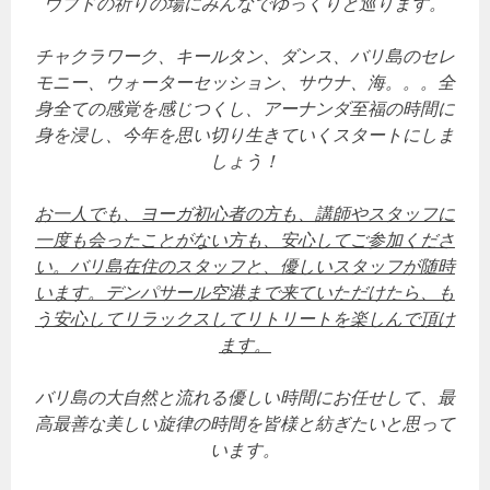
ウブドの祈りの場にみんなでゆっくりと巡ります。
チャクラワーク、キールタン、ダンス、バリ島のセレ
モニー、ウォーターセッション、サウナ、海。。。全
身全ての感覚を感じつくし、アーナンダ至福の時間に
身を浸し、今年を思い切り生きていくスタートにしま
しょう！
お一人でも、ヨーガ初心者の方も、講師やスタッフに
一度も会ったことがない方も、安心してご参加くださ
い。バリ島在住のスタッフと、優しいスタッフが随時
います。デンパサール空港まで来ていただけたら、も
う安心してリラックスしてリトリートを楽しんで頂け
ます。
バリ島の大自然と流れる優しい時間にお任せして、最
高最善な美しい旋律の時間を皆様と紡ぎたいと思って
います。