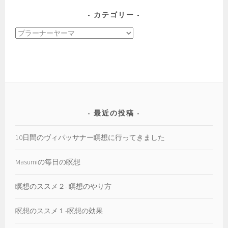
カ
カテゴリー
イ
カ
ブ
テ
ゴ
リ
ー
最近の投稿
10日間のヴィパッサナー瞑想に行ってきました
Masumiの毎日の瞑想
瞑想のススメ２- 瞑想のやり方
瞑想のススメ１-瞑想の効果