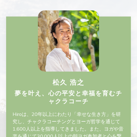
松久 浩之
夢を叶え、心の平安と幸福を育む
チ
ャクラコーチ
Hiroは、20年以上にわたり「幸せな生き方」を研
究し、チャクラコーチングとヨーガ哲学を通じて
1,600人以上を指導してきました。また、ヨガや音
楽を通じて30,000人以上の朝ヨガ参加者と心を繋