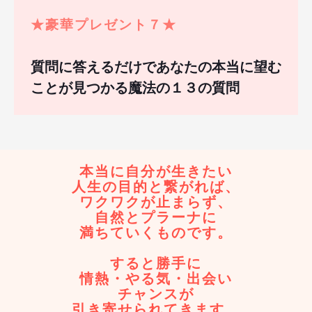
★
豪華プレゼント７
★
質問に答えるだけであなたの本当に望む
ことが見つかる魔法の１３の質問
本当に自分が
生きたい
人生の目的と繋がれば、
ワクワクが止まらず、
自然とプラーナに
満ちていくものです。
すると勝手に
情熱・やる気
・
出会い
チャンスが
引き寄せられてきます。