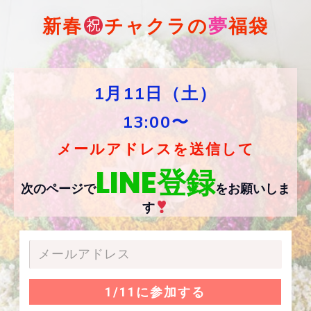
新春
チャクラの
夢
福袋
1月11日（土）
13:00〜
メールアドレスを送信して
LINE登録
次のページで
をお願いしま
す
1/11に参加する