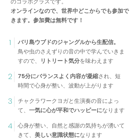
のコラボクラスです。
オンラインなので、世界中どこからでも参加で
きます。参加費は無料です！
1
バリ島ウブドのジャングルから生配信。
鳥や虫のさえずりの音の中で学んでいきま
すので、
リトリート気分
を味わえます
2
75分にバランスよく内容が凝縮
され、短
時間で心身が整い、波動が上がります
3
チャクラワークヨガと生演奏の音によっ
て、
一気に心が平和でハッピーに
なります
4
心身が整い、自然と感謝の気持ちが湧いて
きて、
美しい意識状態に
なります