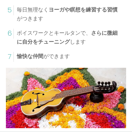
5
毎日無理なく
ヨーガや瞑想を練習する習慣
がつきます
6
ボイスワークとキールタンで、
さらに微細
に自分をチューニング
します
7
愉快な仲間
ができます