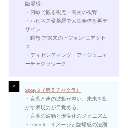
臨場感）
・俯瞰で観る視点・高次の視野
・ハピネス曼荼羅で人生全体を再デ
ザイン
・瞑想で“未来のビジョン”にアクセ
ス
・ディセンディング・アージュニャ
ーチャクラワーク
Step 3（第５チャクラ）
・言葉と声の波動が整い、未来を動
かす表現力が目覚める。
・言葉の波動と現実化のメカニズム
・I×V＝R：イメージと臨場感の法則