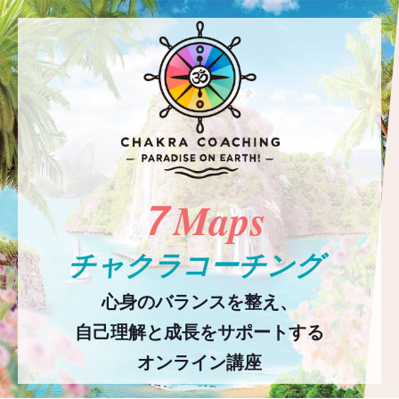
７Maps
チャクラコーチング
心身のバランスを整え、
自己理解と成長をサポートする
オンライン
講座